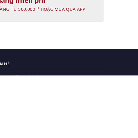
hàng miễn phí
Đ
ÀNG TỪ 500,000
HOẶC MUA QUA APP
ÊN HỆ
contact@xuanhanh.vn
914.533.910 - 0909.126.537