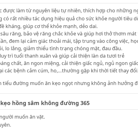
ược làm từ nguyên liệu tự nhiên, thích hợp cho những n
ó rất nhiều tác dụng hiệu quả cho sức khỏe người tiêu dù
đề kháng, giúp cơ thể khỏe mạnh, dẻo dai.
sâu răng, bảo vệ răng chắc khỏe và giúp hơi thở thơm mát tự
ần, đem lại cảm giác thoải mái, tập trung vào công việc, họ
i, lo lắng, giảm thiểu tình trạng chóng mặt, đau đầu.
y trì tuổi thanh xuân và giúp cải thiện làn da tươi trẻ
hoáng chất, ăn ngon miệng, cải thiện giấc ngủ, ngủ ngon giấ
ại các bệnh cảm cúm, ho,…thường gặp khi thời tiết thay đổi
h tiểu đường muốn ăn kẹo ngọt nhưng không ảnh hưởng đ
 kẹo hồng sâm không đường 365
 người muốn ăn vặt.
uyên.
.