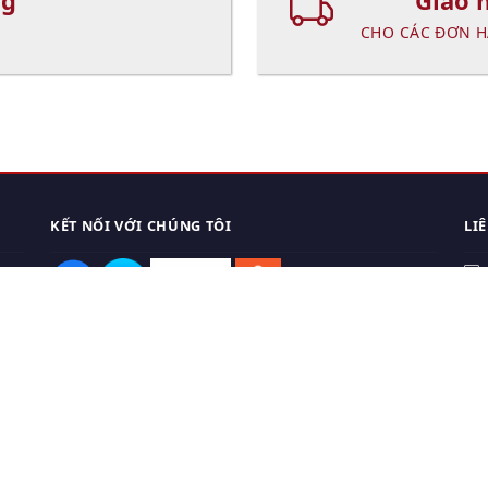
ng
Giao 
CHO CÁC ĐƠN H
KẾT NỐI VỚI CHÚNG TÔI
LI
0
TẢI APP ĐIỆN THOẠI