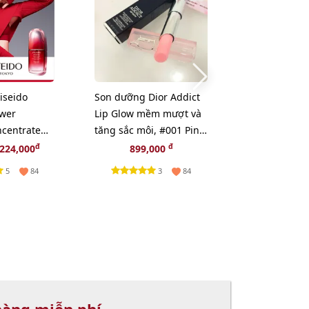
iseido
Son dưỡng Dior Addict
Dầu tẩy tran
wer
Lip Glow mềm mượt và
Uemura Ulti
ncentrate
tăng sắc môi, #001 Pink
sâu, chống l
i tạo da,
- hồng tự nhiên (New)
cấp nhất - 5
đ
đ
đ
224,000
899,000
255,000
2
5
3
84
84