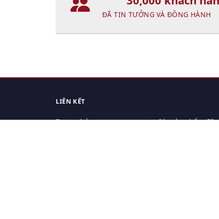
30,000 khách hà
ĐÃ TIN TƯỞNG VÀ ĐỒNG HÀNH
LIÊN KẾT
Trang chủ
Các sản phẩm đã
xem.
Cách thức chuyển hàng
Chính sách đổi trả
Chính sách riêng tư
Điều khoản sử dụng
Hỏi đáp
Hướng dẫn mua hàng