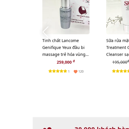
Tinh chất Lancome
Sữa rửa mặt
Genifique Yeux đầu bi
Treatment 
massage trẻ hóa vùng
Cleanser sạ
mắt, 5ml.
làn da - 20g
đ
đ
259,000
195,000
1
120