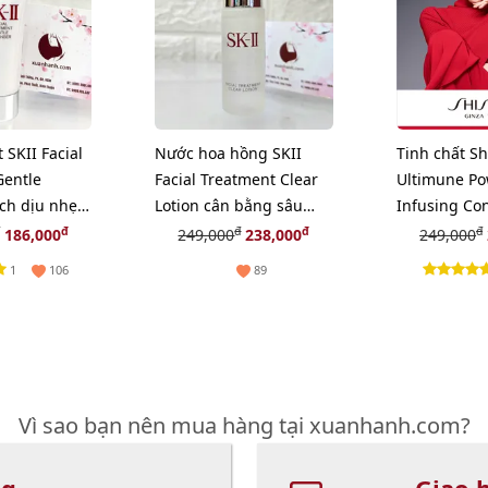
 SKII Facial
Nước hoa hồng SKII
Tinh chất Sh
Gentle
Facial Treatment Clear
Ultimune Po
ch dịu nhẹ
Lotion cân bằng sâu
Infusing Co
.
cho da, 30ml
khôi phục, tá
đ
đ
đ
đ
186,000
249,000
238,000
249,000
10ml
1
106
89
Vì sao bạn nên mua hàng tại xuanhanh.com?