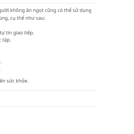
gười không ăn ngọt cũng có thể sử dụng
ng, cụ thể như sau:
 tin giao tiếp.
c tập.
c.
.
ến sức khỏe.