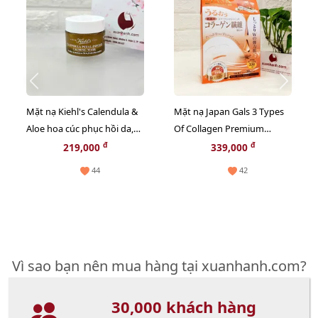
Mặt nạ Kiehl's Calendula &
Mặt nạ Japan Gals 3 Types
Aloe hoa cúc phục hồi da,
Of Collagen Premium
thư giãn và chậm lão hóa -
chống lão hóa, săn chắc da,
đ
đ
219,000
339,000
14ml
20pcs - TẶNG 1 CHAI TONER
44
42
NGẪU NHIÊN
Vì sao bạn nên mua hàng tại xuanhanh.com?
30,000 khách hàng