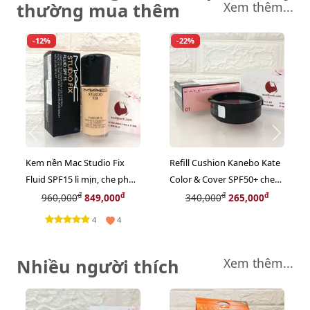
thường mua thêm
Xem thêm...
-12%
-22%
Kem nền Mac Studio Fix
Refill Cushion Kanebo Kate
Fluid SPF15 lì mịn, che phủ,
Color & Cover SPF50+ che
kìm dầu tốt #NC25 trung
phủ tốt, lì mịn, #01 trắng
đ
đ
đ
đ
960,000
849,000
340,000
265,000
bình sáng (New)
hồng
4
4
Nhiều người thích
Xem thêm...