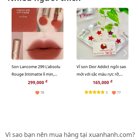
Son Lancome 299 L'absolu
Vỉ son Dior Addict ngôi sao
Rouge Intimatte lì mịn,
mới với sắc màu rực rỡ,
French Cashmere cam đỏ
bóng mượt, giữ ẩm 24h
đ
đ
299,000
165,000
gạch
3
78
77
Vì sao bạn nên mua hàng tại xuanhanh.com?