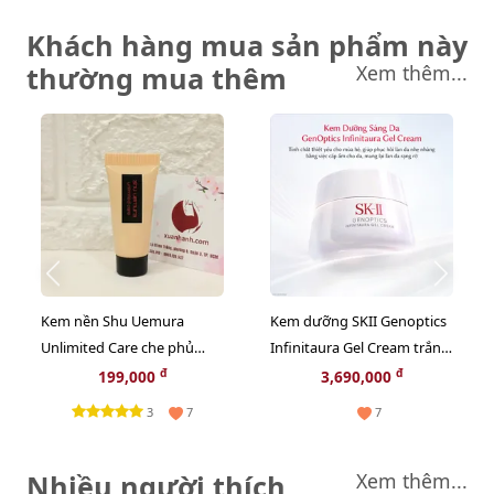
Khách hàng mua sản phẩm này
thường mua thêm
Xem thêm...
Kem nền Shu Uemura
Kem dưỡng SKII Genoptics
Unlimited Care che phủ
Infinitaura Gel Cream trắng
căng mịn và bền màu, #584
sáng, căng mọng da, 50g
đ
đ
199,000
3,690,000
- sáng tự nhiên, 5ml
(New)
3
7
7
Nhiều người thích
Xem thêm...