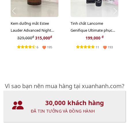
Kem dưỡng mắt Estee
Tinh chất Lancome
Lauder Advanced Night
Genifique Ultimate phục
Repair Eye Gel-Creme Multi
hồi tối ưu, trẻ hóa da, 7ml
đ
đ
đ
329,000
315,000
199,000
- 5ml (New)
(New)
6
11
195
193
Vì sao bạn nên mua hàng tại xuanhanh.com?
30,000 khách hàng
ĐÃ TIN TƯỞNG VÀ ĐỒNG HÀNH