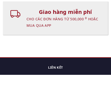
Giao hàng miễn phí
Đ
CHO CÁC ĐƠN HÀNG TỪ 500,000
HOẶC
MUA QUA APP
LIÊN KẾT
Trang chủ
Các sản phẩm đã xem.
Cách thức chuyển hàng
Chính sách đổi trả
Chính sách riêng tư
Điều khoản sử dụng