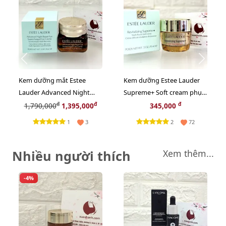
Kem dưỡng mắt Estee
Kem dưỡng Estee Lauder
Lauder Advanced Night
Supreme+ Soft cream phục
Repair Supercharged chống
hồi da chuyên sâu, 15ml
đ
đ
đ
1,790,000
1,395,000
345,000
nhăn thâm bọng, 15ml
1
2
3
72
Nhiều người thích
Xem thêm...
-4%