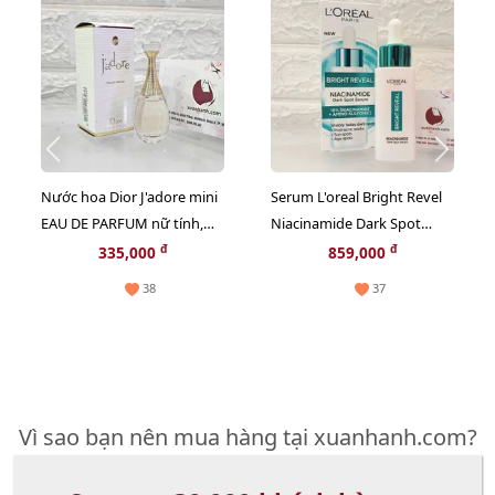
Nước hoa Dior J'adore mini
Serum L'oreal Bright Revel
EAU DE PARFUM nữ tính,
Niacinamide Dark Spot
sang trọng - EDP, 5ml.
trắng rạng rỡ và giảm sạm
đ
đ
335,000
859,000
nám, 30ml (Hot)
38
37
Vì sao bạn nên mua hàng tại xuanhanh.com?