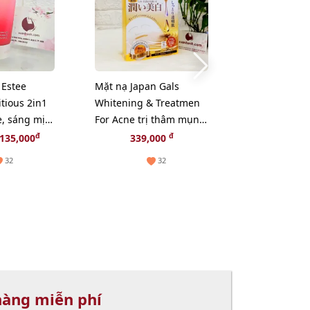
 Estee
Mặt nạ Japan Gals
Thuốc nhỏ m
tious 2in1
Whitening & Treatmen
Soft Santear
ẹ, sáng mịn
For Acne trị thâm mụn,
mỏi, cải thiện
sáng da - 20pcs
5mlx4 (HOT 
đ
đ
135,000
339,000
395,
32
32
hàng miễn phí