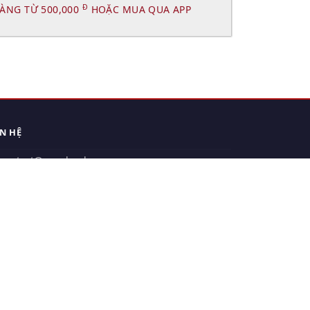
Đ
ÀNG TỪ 500,000
HOẶC MUA QUA APP
ÊN HỆ
contact@xuanhanh.vn
914.533.910 - 0909.126.537