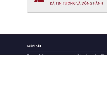
ĐÃ TIN TƯỞNG VÀ ĐỒNG HÀNH
LIÊN KẾT
Trang chủ
Các sản phẩm đã
xem.
Cách thức chuyển hàng
Chính sách đổi trả
Chính sách riêng tư
Điều khoản sử dụng
Hỏi đáp
Hướng dẫn mua hàng
Liên hệ