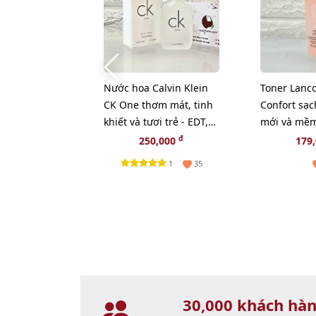
Nước hoa Calvin Klein
Toner Lanc
CK One thơm mát, tinh
Confort sạc
khiết và tươi trẻ - EDT,
mới và mềm
15ml (Fullbox)
làn da, 50m
đ
250,000
179
1
35
30,000 khách hà