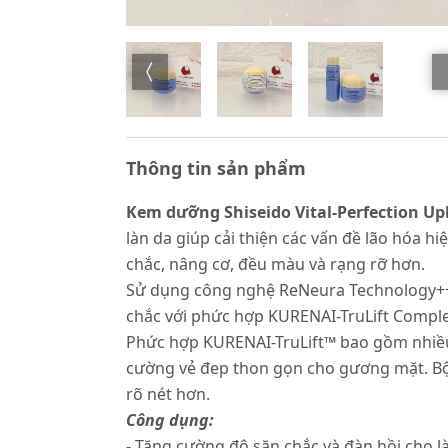
Thông tin sản phẩm
Kem dưỡng Shiseido Vital-Perfection Up
làn da giúp cải thiện các vấn đề lão hóa h
chắc, nâng cơ, đều màu và rạng rỡ hơn.
Sử dụng công nghệ ReNeura Technology++™ 
chắc với phức hợp KURENAI-TruLift Complex
Phức hợp KURENAI-TruLift™ bao gồm nhiều 
cường vẻ đep thon gọn cho gương mặt. Bộ 
rõ nét hơn.
Công dụng:
- Tăng cường độ săn chắc và đàn hồi cho l