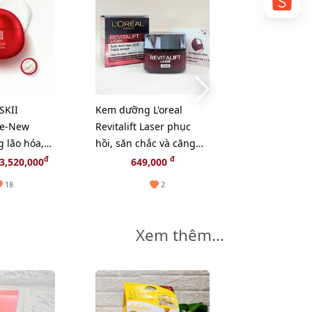
SKII
Kem dưỡng L'oreal
Re-New
Revitalift Laser phục
 lão hóa,
hồi, săn chắc và căng
ôi dưỡng
mọng da, 50ml
đ
đ
3,520,000
649,000
w)
18
2
Xem thêm...