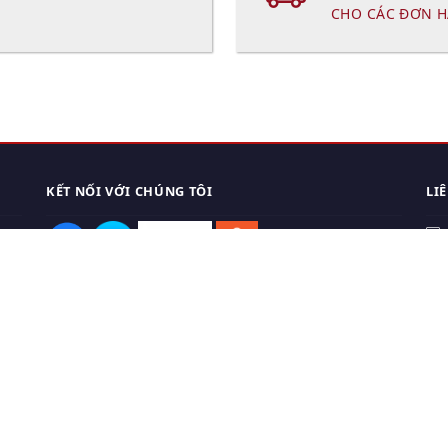
CHO CÁC ĐƠN H
KẾT NỐI VỚI CHÚNG TÔI
LI
0
TẢI APP ĐIỆN THOẠI