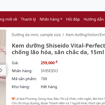
ng mới về
Thanh lý
Nhãn hàng
Hỏi đáp
Hướng dẫn
Dưỡng da mini, sample size
Kem dưỡng/lotion/Em
Kem dưỡng Shiseido Vital-Perfect
chống lão hóa, săn chắc da, 15ml
đ
Giá:
259,000
Nhãn hàng:
SHISEIDO
Mã sản phẩm:
788
Kho hàng:
Hết hàng
Lê Mai Phương, Dong Hue, Đào Thị Lệ Chân, trần ngân, Bùi Kim 
Chu thị thuỳ dương, Đoàn Thanh Hiền và 7 người khác thích sản 