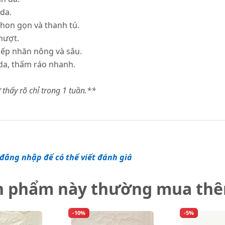
 da.
thon gọn và thanh tú.
mượt.
ếp nhăn nông và sâu.
 da, thấm ráo nhanh.
 thấy rõ chỉ trong 1 tuần.**
đăng nhập để có thể viết đánh giá
n phẩm này thường mua th
-10%
-5%