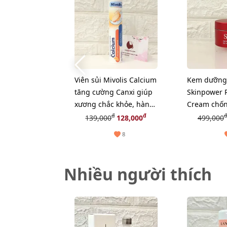
Viên sủi Mivolis Calcium
Kem dưỡng 
tăng cường Canxi giúp
Skinpower 
xương chắc khỏe, hàng
Cream chốn
nội địa Đức - 20 viên
phục hồi n
đ
đ
đ
139,000
128,000
499,000
da, 15g (Ne
8
Nhiều người thích