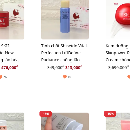
SKII
Tinh chất Shiseido Vital-
Kem dưỡng 
Re-New
Perfection LiftDefine
Skinpower 
g lão hóa,
Radiance chống lão
Cream chống
uôi dưỡng
hóa, sáng đều màu da,
phục hồi nu
đ
đ
đ
đ
476,000
349,000
313,000
3,690,000
w)
10ml
da, 80g (Ne
76
10
-18%
-15%