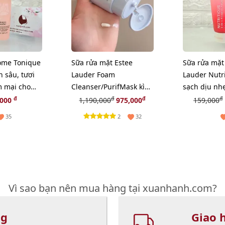
ome Tonique
Sữa rửa mặt Estee
Sữa rửa mặt
h sâu, tươi
Lauder Foam
Lauder Nutri
 mại cho
Cleanser/PurifMask kìm
sạch dịu nh
l
dầu, ráo mịn, 150ml
da, 30ml
đ
đ
đ
đ
,000
1,190,000
975,000
159,000
2
35
32
Vì sao bạn nên mua hàng tại xuanhanh.com?
ng
Giao 