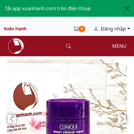
Tải app xuanhanh.com trên điện thoại
Đăng nhập
Xuân Hạnh
0
MENU