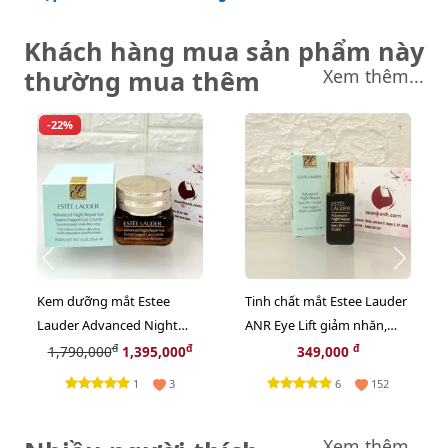
Khách hàng mua sản phẩm này
thường mua thêm
Xem thêm...
-22%
Kem dưỡng mắt Estee
Tinh chất mắt Estee Lauder
Lauder Advanced Night
ANR Eye Lift giảm nhăn,
Repair Supercharged chống
nâng cơ mắt chuyên sâu,
đ
đ
đ
1,790,000
1,395,000
349,000
nhăn thâm bọng, 15ml
5ml (New)
1
6
3
152
Xem thêm...