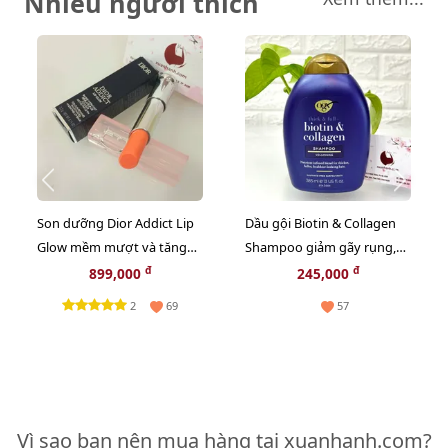
Nhiều người thích
Son dưỡng Dior Addict Lip
Dầu gội Biotin & Collagen
Glow mềm mượt và tăng
Shampoo giảm gãy rụng,
sắc môi, #004 Coral - cam tự
mềm mượt, bồng bềnh -
đ
đ
899,000
245,000
nhiên (New)
385ml
2
69
57
Vì sao bạn nên mua hàng tại xuanhanh.com?