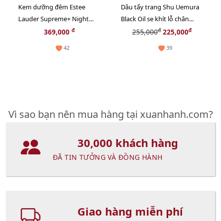
Kem dưỡng đêm Estee
Dầu tẩy trang Shu Uemura
Lauder Supreme+ Night
Black Oil se khít lỗ chân
phục hồi và tăng sinh
lông, sạch bã nhờn - 50ml
đ
đ
đ
369,000
255,000
225,000
Collagen, 15ml (New)
42
39
Vì sao bạn nên mua hàng tại xuanhanh.com?
30,000 khách hàng
ĐÃ TIN TƯỞNG VÀ ĐỒNG HÀNH
Giao hàng miễn phí