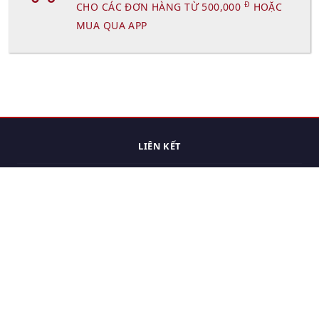
Đ
CHO CÁC ĐƠN HÀNG TỪ 500,000
HOẶC
MUA QUA APP
LIÊN KẾT
Trang chủ
Các sản phẩm đã xem.
Cách thức chuyển hàng
Chính sách đổi trả
Chính sách riêng tư
Điều khoản sử dụng
Hỏi đáp
Hướng dẫn mua hàng