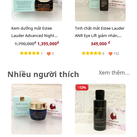
Kem dưỡng mắt Estee
Tinh chất mắt Estee Lauder
Lauder Advanced Night
ANR Eye Lift giảm nhăn,
Repair Supercharged chống
nâng cơ mắt chuyên sâu,
đ
đ
đ
1,790,000
1,395,000
349,000
nhăn thâm bọng, 15ml
5ml (New)
1
6
3
152
Nhiều người thích
Xem thêm...
-12%