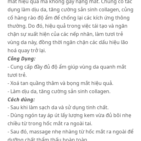
mắt hiệu quả mà không gây nặng mắt. Chúng có tác
dụng làm dịu da, tăng cường sản sinh collagen, củng
cố hàng rào độ ẩm để chống lại các kích ứng thông
thường. Do đó, hiệu quả trong việc tái tạo và ngăn
chặn sự xuất hiện của các nếp nhăn, làm tươi trẻ
vùng da này, đồng thời ngăn chặn các dấu hiệu lão
hoá quay trở lại.
Công Dụng:
- Cung cấp đầy đủ độ ẩm giúp vùng da quanh mắt
tươi trẻ.
- Xoá tan quầng thâm và bọng mắt hiệu quả.
- Làm dịu da, tăng cường sản sinh collagen.
Cách dùng:
- Sau khi làm sạch da và sử dụng tinh chất.
- Dùng ngón tay áp út lấy lượng kem vừa đủ bôi nhẹ
chiều từ trong hốc mắt ra ngoài tai.
- Sau đó, massage nhẹ nhàng từ hốc mắt ra ngoài để
dưỡng chất thẩm thấu hoàn toàn.