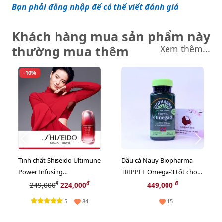
Bạn phải đăng nhập để có thể viết đánh giá
Khách hàng mua sản phẩm này
thường mua thêm
Xem thêm...
-10%
Tinh chất Shiseido Ultimune
Dầu cá Nauy Biopharma
Power Infusing
TRIPPEL Omega-3 tốt cho
Concentrate khôi phục, tái
tim mạch, hệ miễn dịch và
đ
đ
đ
249,000
224,000
449,000
tạo da, 10ml
trí não (new)
5
84
15