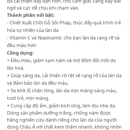
da cải thiện đầy đặn hơn, cho cảm giác căng đầy bất
ngờ và cực dễ chịu khi chạm vào.
Thành phần nổi bật:
- Chiết Xuất Chồi Gỗ Sồi Pháp, thúc đẩy quá trình trẻ
hóa tự nhiên của làn da
- Vitamin C và Niaxinamit: cho bạn làn da rạng rỡ và
đều màu hơn
Công dụng:
+ Đều màu, giảm sạm nám và mờ đốm đồi mồi do
lão hoá.
+ Giúp sáng da, cải thiện rõ rệt vẻ rạng rỡ của làn da
và đảm bảo làn da đều màu.
+ Se khít lỗ chân lông, làn da mịn màng sáng màu,
tươi trẻ, mịn màng.
+ Cung cấp độ ẩm, giảm kích ứng, làm dịu nhẹ da.
Dòng sản phẩm dưỡng trắng, chống nám được
hãng nghiên cứu dành riêng cho làn da của người
dùng Châu Á với chất kem thấm nhanh, không nhờn