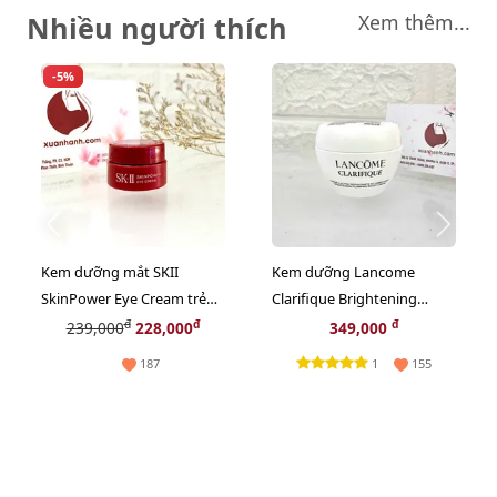
Nhiều người thích
Xem thêm...
-5%
Kem dưỡng mắt SKII
Kem dưỡng Lancome
SkinPower Eye Cream trẻ
Clarifique Brightening
hóa và săn chắc da vùng
trắng sáng nâng tông, se
đ
đ
đ
239,000
228,000
349,000
mắt - 2.5g
mịn, 15ml
1
187
155