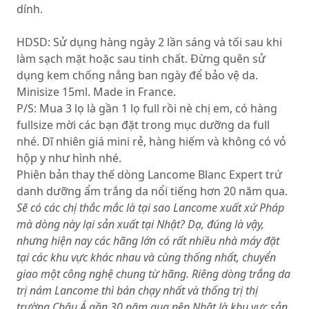
dính.
HDSD: Sử dụng hàng ngày 2 lần sáng và tối sau khi
làm sạch mặt hoặc sau tinh chất. Đừng quên sử
dụng kem chống nắng ban ngày để bảo vệ da.
Minisize 15ml. Made in France.
P/S: Mua 3 lọ là gần 1 lọ full rồi nè chị em, có hàng
fullsize mời các bạn đặt trong mục dưỡng da full
nhé. Dĩ nhiên giá mini rẻ, hàng hiếm và không có vỏ
hộp y như hình nhé.
Phiên bản thay thế dòng Lancome Blanc Expert trứ
danh dưỡng ẩm trắng da nổi tiếng hơn 20 năm qua.
Sẽ có các chị thắc mắc là tại sao Lancome xuất xứ Pháp
mà dòng này lại sản xuất tại Nhật? Dạ, đúng là vậy,
nhưng hiện nay các hãng lớn có rất nhiều nhà máy đặt
tại các khu vực khác nhau và cùng thống nhất, chuyển
giao một công nghệ chung từ hãng. Riêng dòng trắng da
trị nám Lancome thì bán chạy nhất và thống trị thị
trường Châu Á gần 30 năm qua nên Nhật là khu vực sản