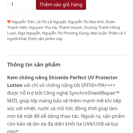
Thêm vào giỏ hàng
Nguyễn Trân, Lê Thị Lệ Nguyệt, Nguyễn Thị Mai Anh, Đoàn
Thanh Hiền, Nguyen Thu Ha, Thanh Huyen, Trương Thanh Hồng
Loan, Nga Nguyễn, Nguyễn Thị Phương Dung, Mai Xuân Thiện và 5
người khác thích sản phẩm này
Thông tin sản phẩm
Kem chống nắng Shiseido Perfect UV Protector
Lotion
với chỉ số chống nắng tới SPF50+/PA++++
được hỗ trợ bởi Công nghệ SynchroShieldRepair™
MỚI, giúp lớp màng bảo vệ thêm mạnh mẽ khi tiếp
xúc với nhiệt, nước và mồ hôi; đồng thời giúp làm
mịn bề mặt để dễ dàng thao tác. Ngoài ra, sản phẩm
còn bảo vệ làn da đa diện khỏi tia UVA/UVB và bụi
mịn*.