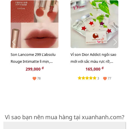
Son Lancome 299 L'absolu
Vỉ son Dior Addict ngôi sao
Rouge Intimatte lì mịn,
mới với sắc màu rực rỡ,
French Cashmere cam đỏ
bóng mượt, giữ ẩm 24h
đ
đ
299,000
165,000
gạch
3
78
77
Vì sao bạn nên mua hàng tại xuanhanh.com?