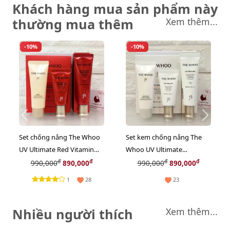
Khách hàng mua sản phẩm này
thường mua thêm
Xem thêm...
-10%
-10%
Set chống nắng The Whoo
Set kem chống nắng The
UV Ultimate Red Vitamin
Whoo UV Ultimate
bảo vệ và sáng hồng da
Brightening Tone-Up bảo
đ
đ
đ
đ
990,000
890,000
990,000
890,000
rạng rỡ (Limited)
vệ và nâng tone sáng da
1
28
23
(Limted)
Nhiều người thích
Xem thêm...