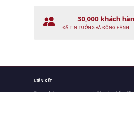
30,000 khách hà
ĐÃ TIN TƯỞNG VÀ ĐỒNG HÀNH
LIÊN KẾT
Trang chủ
Các sản phẩm đã
xem.
Cách thức chuyển hàng
Chính sách đổi trả
Chính sách riêng tư
Điều khoản sử dụng