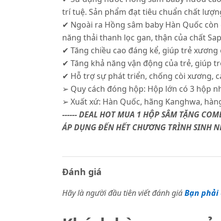
trí tuệ. Sản phẩm đạt tiêu chuẩn chất lư
✔ Ngoài ra Hồng sâm baby Hàn Quốc còn c
năng thải thanh lọc gan, thận của chất S
✔ Tăng chiều cao đáng kể, giúp trẻ xương 
✔ Tăng khả năng vận động của trẻ, giúp t
✔ Hỗ trợ sự phát triển, chống còi xương, cả
➢ Quy cách đóng hộp: Hộp lớn có 3 hộp nh
➢ Xuất xứ: Hàn Quốc, hãng Kanghwa, hàn
------ DEAL HOT MUA 1 HỘP SÂM TẶNG COM
ÁP DỤNG ĐẾN HẾT CHƯƠNG TRÌNH SINH NHẬ
Đánh giá
Hãy là người đầu tiên viết đánh giá
Bạn phải 