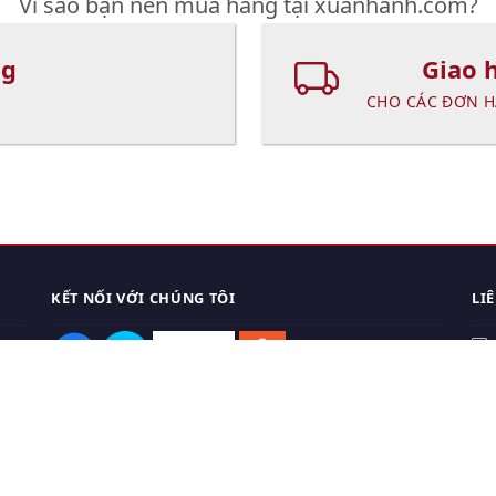
Vì sao bạn nên mua hàng tại xuanhanh.com?
ng
Giao 
CHO CÁC ĐƠN H
KẾT NỐI VỚI CHÚNG TÔI
LI
0
TẢI APP ĐIỆN THOẠI