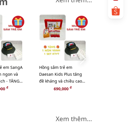
êm
rẻ em SangA
Hồng sâm trẻ em
Nước đông t
n ngon và
Daesan Kids Plus tăng
thảo, hồng 
ịch - TĂNG
đề kháng và chiều cao -
cải thiện giấ
O VỆ BÉ
TẶNG 1 COMBO BẢO VỆ
sinh lực, 20 
đ
đ
000
690,000
390,
BÉ
Xem thêm...