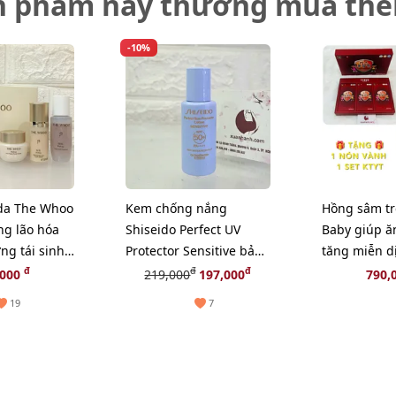
n phẩm này thường mua th
-10%
da The Whoo
Kem chống nắng
Hồng sâm t
ng lão hóa
Shiseido Perfect UV
Baby giúp ă
ng tái sinh
Protector Sensitive bảo
tăng miễn d
 mini (HOT)
vệ toàn diện cho da
1 COMBO BẢ
đ
đ
đ
,000
219,000
197,000
790,
nhạy cảm, 15ml
19
7