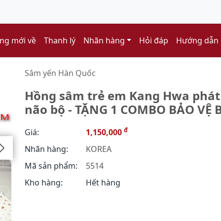
ng mới về
Thanh lý
Nhãn hàng
Hỏi đáp
Hướng dẫn
Sâm yến Hàn Quốc
Hồng sâm trẻ em Kang Hwa phát 
não bộ - TẶNG 1 COMBO BẢO VỆ B
đ
Giá:
1,150,000
Nhãn hàng:
KOREA
Mã sản phẩm:
5514
Kho hàng:
Hết hàng