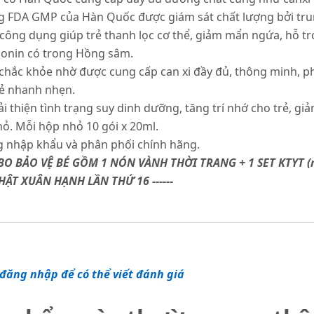
ợng FDA GMP của Hàn Quốc được giám sát chất lượng bởi tr
ông dụng giúp trẻ thanh lọc cơ thể, giảm mẩn ngứa, hỗ tr
aponin có trong Hồng sâm.
chắc khỏe nhờ được cung cấp can xi đầy đủ, thông minh, phá
rẻ nhanh nhẹn.
i thiện tình trạng suy dinh dưỡng, tăng trí nhớ cho trẻ, gi
ỏ. Mỗi hộp nhỏ 10 gói x 20ml.
g nhập khẩu và phân phối chính hãng.
BO BẢO VỆ BÉ GỒM 1 NÓN VÀNH THỜI TRANG + 1 SET KTYT (m
T XUÂN HẠNH LẦN THỨ 16 ------
đăng nhập để có thể viết đánh giá