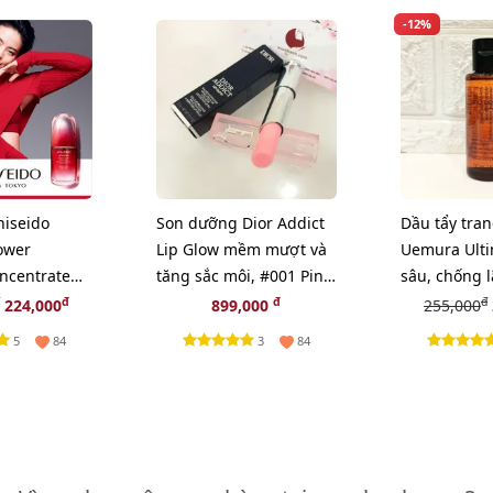
-12%
hiseido
Son dưỡng Dior Addict
Dầu tẩy tra
ower
Lip Glow mềm mượt và
Uemura Ulti
ncentrate
tăng sắc môi, #001 Pink
sâu, chống l
ái tạo da,
- hồng tự nhiên (New)
cấp nhất - 5
đ
đ
đ
224,000
899,000
255,000
5
3
84
84