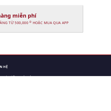
hàng miễn phí
Đ
ÀNG TỪ 500,000
HOẶC MUA QUA APP
ÊN HỆ
contact@xuanhanh.vn
914.533.910 - 0909.126.537