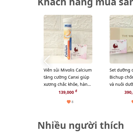
Khách hàng mua sả
Viên sủi Mivolis Calcium
Set dưỡng 
tăng cường Canxi giúp
Bichup chố
xương chắc khỏe, hàng
và nuôi dưỡ
nội địa Đức - 20 viên
làn da, 3sp
đ
139,000
390
8
Nhiều người thích