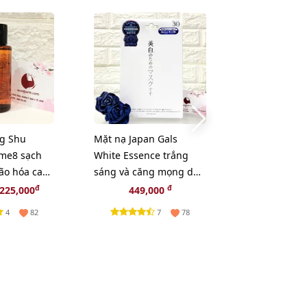
ng Shu
Mặt nạ Japan Gals
Son Lancome
me8 sạch
White Essence trắng
L'absolu Rou
ão hóa cao
sáng và căng mọng da -
Intimatte lì 
0ml
30pcs
Cashmere ca
đ
đ
225,000
449,000
299,
4
7
82
78