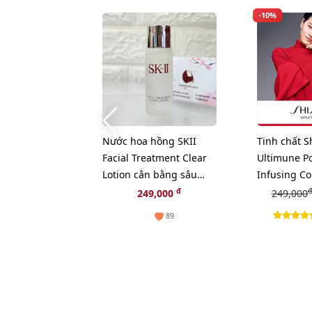
-10%
Nước hoa hồng SKII
Tinh chất S
Facial Treatment Clear
Ultimune P
Lotion cân bằng sâu
Infusing Co
cho da, 30ml
khôi phục, t
đ
đ
249,000
249,000
10ml
89