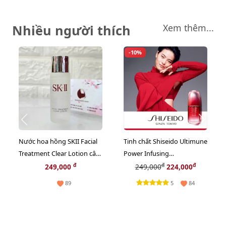
Nhiều người thích
Xem thêm...
-10%
Nước hoa hồng SKII Facial
Tinh chất Shiseido Ultimune
Treatment Clear Lotion cân
Power Infusing
bằng sâu cho da, 30ml
Concentrate khôi phục, tái
đ
đ
đ
249,000
249,000
224,000
tạo da, 10ml
5
89
84