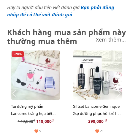
Hãy là người đầu tiên viết đánh giá
Bạn phải đăng
nhập để có thể viết đánh giá
Khách hàng mua sản phẩm này
thường mua thêm
Xem thêm...
-20%
Túi đựng mỹ phẩm
Giftset Lancome Genifique
Lancome trắng họa tiết
2sp dưỡng phục hồi trẻ hóa
thời trang tinh tế, rất đẹp
da cho cả mặt và mắt (HOT)
đ
đ
đ
149,000
119,000
399,000
tiện dụng cầm tay
5
21