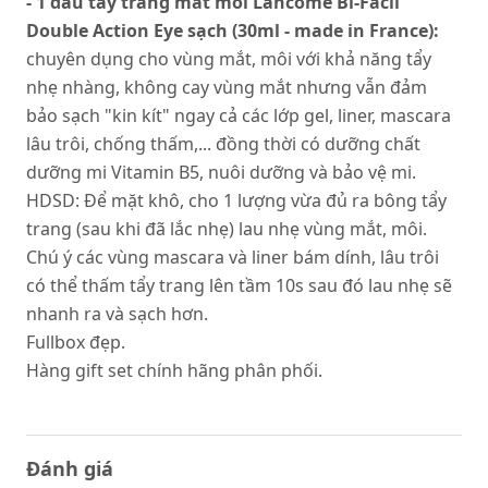
- 1 dầu tẩy trang mắt môi Lancome Bi-Facil
Double Action Eye sạch (30ml - made in France):
chuyên dụng cho vùng mắt, môi với khả năng tẩy
nhẹ nhàng, không cay vùng mắt nhưng vẫn đảm
bảo sạch "kin kít" ngay cả các lớp gel, liner, mascara
lâu trôi, chống thấm,... đồng thời có dưỡng chất
dưỡng mi Vitamin B5, nuôi dưỡng và bảo vệ mi.
HDSD: Để mặt khô, cho 1 lượng vừa đủ ra bông tẩy
trang (sau khi đã lắc nhẹ) lau nhẹ vùng mắt, môi.
Chú ý các vùng mascara và liner bám dính, lâu trôi
có thể thấm tẩy trang lên tầm 10s sau đó lau nhẹ sẽ
nhanh ra và sạch hơn.
Fullbox đẹp.
Hàng gift set chính hãng phân phối.
Đánh giá