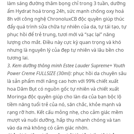
làm sáng đường thâm bọng chỉ trong 3 tuần, dưỡng
ẩm Hydrat hoá trong 24h, sức mạnh chống oxy hoá
8h với công nghệ ChronoluxCB độc quyền giúp thúc
đẩy quá trình sửa chữa tự nhiên của da, tự tái tạo, tự
phục hồ
i để trẻ trung, tươi mới và “sạc lại” năng
lượng cho mắt. Điều này cực kỳ quan trọng và khó
nhưng là nguyên lý của đẹp tự nhiên và lâu bền cho
tương lai.
3. Kem dưỡng thông minh Estee Lauder Supreme+ Youth
Power Creme FULLSIZE (30ml):
phục hồi da chuyên sâu
là sản phẩm mới nâng cao hơn với 99% chiết xuất
hoa Dâm Bụt có nguồn gốc tự nhiên và chiết xuất
Moringa độc quyền giúp cho làn da của bạn bộc lộ
tiềm năng tuổi trẻ của nó, săn chắc, khỏe mạnh và
rạng rỡ hơn. Kết cấu mỏng nhẹ, cho cảm giác mềm
mượt và nuôi dưỡng, hấp thụ nhanh chóng và tan
vào da mà không có cảm giác nhờn.