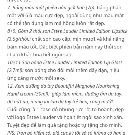
7. Bảng màu mắt phiên bản giới hạn (7g):
bảng phấn
mắt với 6 ô màu cực đẹp, ngoài dùng như màu mắt
có thể tận dụng làm má hồng luôn rất đẹp.
8+9. Gồm 2 thỏi son Estee Lauder Limited Edition Lipstick
(3.5g/thỏi):
chất son cao cấp, mịn mượt và khả năng
bám màu tốt. Đặc biệt phiên bản năm nay thỏi son
chạm khắc họa tiết ngôi sao.
10+11 Son bóng Estee Lauder Limited Edition Lip Gloss
(2.7ml):
son bóng cho đôi môi thêm đầy đặn, hiệu
ứng căng mướt môi sexy.
12. Kem dưỡng da tay Beautiful Magnolia Nourishing
Hand cream (30ml): giúp làm mềm, dưỡng ẩm da tay,
đỡ nứt da, mang lại làn da tay trẻ hóa, căng mướt
Cuối cùng là 1 case đỏ nhung rực rỡ, to hoành, đẹp
với logo Estee Lauder và họa tiết ngôi sao xinh xắn.
Tuyệt đẹp để làm quà tặng hoặc tự tặng cho mình.
P/S: Trọn bộ hiếm có, giá cực kỳ tốt và số lượng có hạn ạ