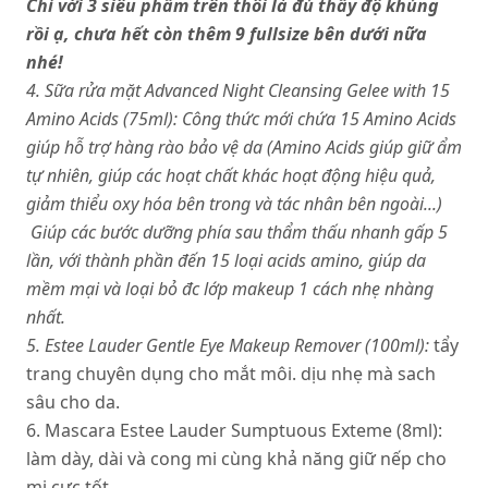
Chỉ với 3 siêu phẩm trên thôi là đủ thấy độ khủng
rồi ạ, chưa hết còn thêm 9 fullsize bên dưới nữa
nhé!
4. Sữa rửa mặt Advanced Night Cleansing Gelee with 15
Amino Acids (75ml): Công thức mới chứa 15 Amino Acids
giúp hỗ trợ hàng rào bảo vệ da (Amino Acids giúp giữ ẩm
tự nhiên, giúp các hoạt chất khác hoạt động hiệu quả,
giảm thiểu oxy hóa bên trong và tác nhân bên ngoài...)
Giúp các bước dưỡng phía sau thẩm thấu nhanh gấp 5
lần, với thành phần đến 15 loại acids amino, giúp da
mềm mại và loại bỏ đc lớp makeup 1 cách nhẹ nhàng
nhất.
5. Estee Lauder Gentle Eye Makeup Remover
(100ml):
tẩy
trang chuyên dụng cho mắt môi. dịu nhẹ mà sach
sâu cho da.
6. Mascara Estee Lauder Sumptuous Exteme (8ml):
làm dày, dài và cong mi cùng khả năng giữ nếp cho
mi cực tốt.