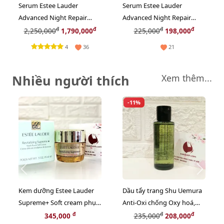
Serum Estee Lauder
Serum Estee Lauder
Advanced Night Repair
Advanced Night Repair
Multi-Recovery chống lão
Multi-Recovery chống lão
đ
đ
đ
đ
2,250,000
1,790,000
225,000
198,000
hóa chuyên sâu, 50ml
hóa chuyên sâu, 7ml
4
36
21
Nhiều người thích
Xem thêm...
-11%
Kem dưỡng Estee Lauder
Dầu tẩy trang Shu Uemura
Supreme+ Soft cream phục
Anti-Oxi chống Oxy hoá,
hồi da chuyên sâu, 15ml
giảm xỉn màu da - 50ml
đ
đ
đ
345,000
235,000
208,000