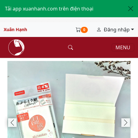
Tải app xuanhanh.com trên điện thoại
Đăng nhập
Xuân Hạnh
0
MENU