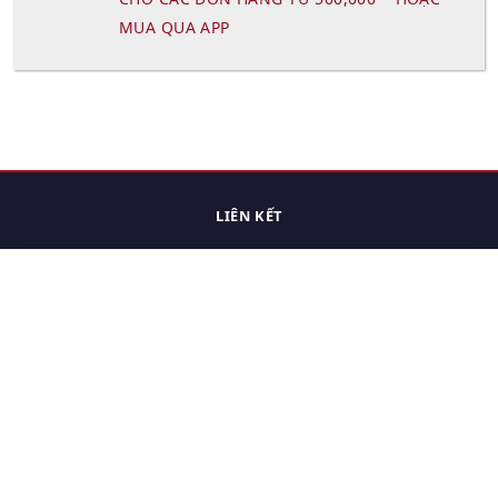
MUA QUA APP
LIÊN KẾT
Trang chủ
Các sản phẩm đã xem.
Cách thức chuyển hàng
Chính sách đổi trả
Chính sách riêng tư
Điều khoản sử dụng
Hỏi đáp
Hướng dẫn mua hàng
Liên hệ