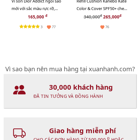
Vỉ son Dior Addict ngôi sao
Refill Cushion Kanebo Kate
mới với sắc màu rực rỡ,
Color & Cover SPF50+ che
bóng mượt, giữ ẩm 24h
phủ tốt, lì mịn, #05 sáng tự
đ
đ
đ
165,000
340,000
265,000
nhiên.
3
77
76
Vì sao bạn nên mua hàng tại xuanhanh.com?
30,000 khách hàng
ĐÃ TIN TƯỞNG VÀ ĐỒNG HÀNH
Giao hàng miễn phí
Đ
CHO CÁC ĐƠN HÀNG TỪ 500,000
HOẶC