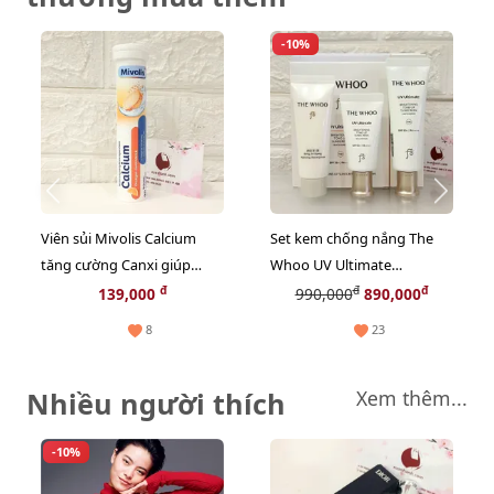
-10%
Viên sủi Mivolis Calcium
Set kem chống nắng The
tăng cường Canxi giúp
Whoo UV Ultimate
xương chắc khỏe, hàng nội
Brightening Tone-Up bảo
đ
đ
đ
139,000
990,000
890,000
địa Đức - 20 viên
vệ và nâng tone sáng da
8
23
(Limted)
Nhiều người thích
Xem thêm...
-10%