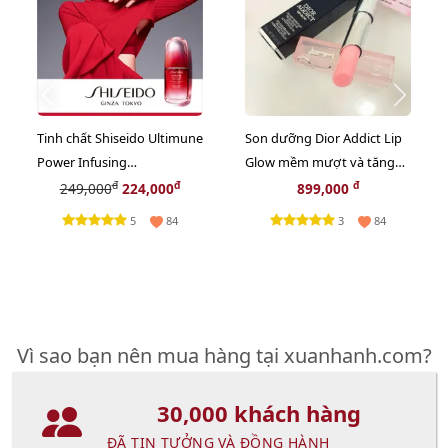
Tinh chất Shiseido Ultimune
Son dưỡng Dior Addict Lip
Power Infusing
Glow mềm mượt và tăng
Concentrate khôi phục, tái
sắc môi, #001 Pink - hồng
đ
đ
đ
249,000
224,000
899,000
tạo da, 10ml
tự nhiên (New)
5
3
84
84
Vì sao bạn nên mua hàng tại xuanhanh.com?
30,000 khách hàng
ĐÃ TIN TƯỞNG VÀ ĐỒNG HÀNH