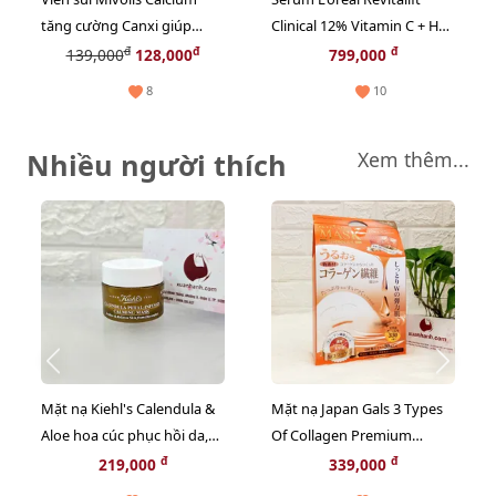
tăng cường Canxi giúp
Clinical 12% Vitamin C + HA
xương chắc khỏe, hàng nội
tinh khiết - trắng sáng và
đ
đ
đ
139,000
128,000
799,000
địa Đức - 20 viên
căng mọng da (New)
8
10
Nhiều người thích
Xem thêm...
Mặt nạ Kiehl's Calendula &
Mặt nạ Japan Gals 3 Types
Aloe hoa cúc phục hồi da,
Of Collagen Premium
thư giãn và chậm lão hóa -
chống lão hóa, săn chắc da,
đ
đ
219,000
339,000
14ml
20pcs - TẶNG 1 CHAI TONER