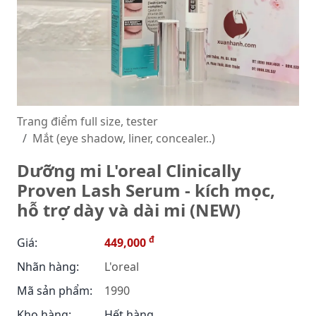
Trang điểm full size, tester
Mắt (eye shadow, liner, concealer..)
Dưỡng mi L'oreal Clinically
Proven Lash Serum - kích mọc,
hỗ trợ dày và dài mi (NEW)
đ
Giá:
449,000
Nhãn hàng:
L'oreal
Mã sản phẩm:
1990
Kho hàng:
Hết hàng