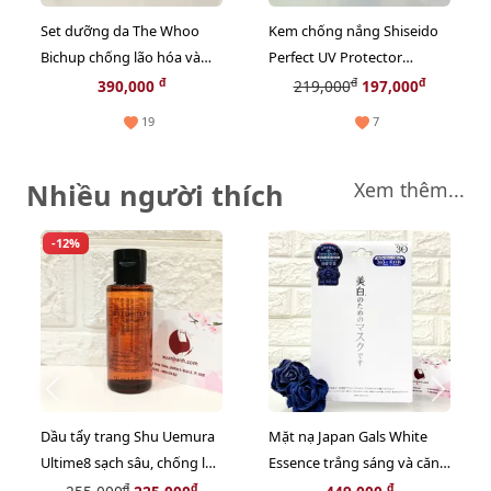
Set dưỡng da The Whoo
Kem chống nắng Shiseido
Bichup chống lão hóa và
Perfect UV Protector
nuôi dưỡng tái sinh làn da,
Sensitive bảo vệ toàn diện
đ
đ
đ
390,000
219,000
197,000
3sp mini (HOT)
cho da nhạy cảm, 15ml
19
7
Nhiều người thích
Xem thêm...
-12%
Dầu tẩy trang Shu Uemura
Mặt nạ Japan Gals White
Ultime8 sạch sâu, chống lão
Essence trắng sáng và căng
hóa cao cấp nhất - 50ml
mọng da - 30pcs
đ
đ
đ