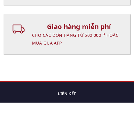
Giao hàng miễn phí
Đ
CHO CÁC ĐƠN HÀNG TỪ 500,000
HOẶC
MUA QUA APP
LIÊN KẾT
Trang chủ
Các sản phẩm đã xem.
Cách thức chuyển hàng
Chính sách đổi trả
Chính sách riêng tư