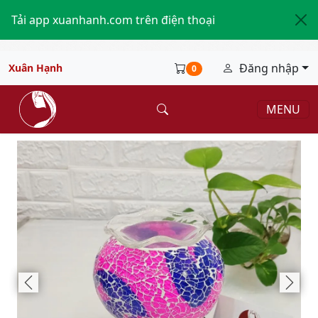
Tải app xuanhanh.com trên điện thoại
Đăng nhập
Xuân Hạnh
0
MENU