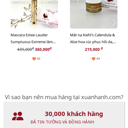
Mascara Estee Lauder
Mặt nạ Kiehl's Calendula &
Sumptuous Extreme làm
Aloe hoa cúc phục hồi da,
dày, dài và siêu cong,
thư giãn và chậm lão hóa -
đ
đ
đ
439,000
360,000
219,000
fullsize
14ml
46
44
Vì sao bạn nên mua hàng tại xuanhanh.com?
30,000 khách hàng
ĐÃ TIN TƯỞNG VÀ ĐỒNG HÀNH