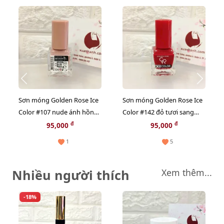
Sơn móng Golden Rose Ice
Sơn móng Golden Rose Ice
Color #107 nude ánh hồng
Color #142 đỏ tươi sang
nhẹ nhàng
trọng, trẻ trung
đ
đ
95,000
95,000
1
5
Nhiều người thích
Xem thêm...
-18%