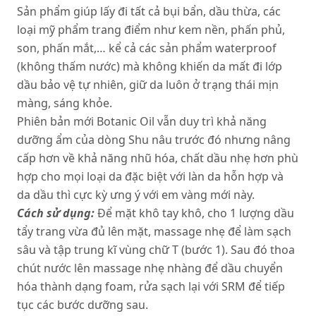
Sản phẩm giúp lấy đi tất cả bụi bẩn, dầu thừa, các
loại mỹ phẩm trang điểm như kem nền, phấn phủ,
son, phấn mắt,… kể cả các sản phẩm waterproof
(không thấm nước) mà không khiến da mất đi lớp
dầu bảo vệ tự nhiên, giữ da luôn ở trạng thái mịn
màng, sáng khỏe.
Phiên bản mới Botanic Oil vẫn duy trì khả năng
dưỡng ẩm của dòng Shu nâu trước đó nhưng nâng
cấp hơn về khả năng nhũ hóa, chất dầu nhẹ hơn phù
hợp cho mọi loại da đặc biệt với làn da hỗn hợp và
da dầu thì cực kỳ ưng ý với em vàng mới này.
Cách sử dụng:
Để mặt khô tay khô, cho 1 lượng dầu
tẩy trang vừa đủ lên mặt, massage nhẹ để làm sạch
sâu và tập trung kĩ vùng chữ T (bước 1). Sau đó thoa
chút nước lên massage nhẹ nhàng để dầu chuyển
hóa thành dạng foam, rửa sạch lại với SRM để tiếp
tục các bước dưỡng sau.