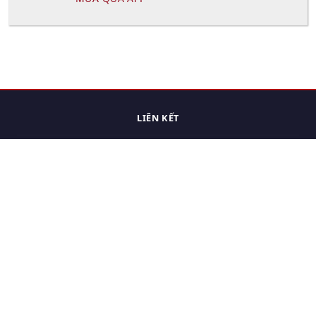
LIÊN KẾT
Trang chủ
Các sản phẩm đã xem.
Cách thức chuyển hàng
Chính sách đổi trả
Chính sách riêng tư
Điều khoản sử dụng
Hỏi đáp
Hướng dẫn mua hàng
Liên hệ