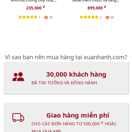
Anti-Oxi chống Oxy hoá,
Glow mềm mượt và tăng
giảm xỉn màu da - 50ml
sắc môi, #004 Coral - cam tự
đ
đ
235,000
899,000
nhiên (New)
1
2
70
69
Vì sao bạn nên mua hàng tại xuanhanh.com?
30,000 khách hàng
ĐÃ TIN TƯỞNG VÀ ĐỒNG HÀNH
Giao hàng miễn phí
Đ
CHO CÁC ĐƠN HÀNG TỪ 500,000
HOẶC
MUA QUA APP