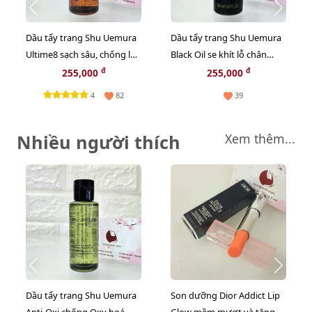
Dầu tẩy trang Shu Uemura
Dầu tẩy trang Shu Uemura
Ultime8 sạch sâu, chống lão
Black Oil se khít lỗ chân
hóa cao cấp nhất - 50ml
lông, sạch bã nhờn - 50ml
đ
đ
255,000
255,000
4
82
39
Nhiều người thích
Xem thêm...
Dầu tẩy trang Shu Uemura
Son dưỡng Dior Addict Lip