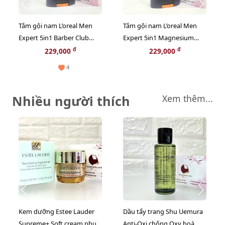
Tắm gội nam L’oreal Men
Tắm gội nam L’oreal Men
Expert 5in1 Barber Club
Expert 5in1 Magnesium
nồng ấm, hiện đại (màu
Defense cuốn hút, tinh tế
đ
đ
229,000
229,000
nâu) - 300ml
(màu xám) - 300ml
4
Nhiều người thích
Xem thêm...
Kem dưỡng Estee Lauder
Dầu tẩy trang Shu Uemura
Supreme+ Soft cream phục
Anti-Oxi chống Oxy hoá,