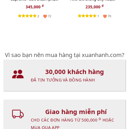
hồi da chuyên sâu, 15ml
giảm xỉn màu da - 50ml
đ
đ
345,000
235,000
2
1
72
70
Vì sao bạn nên mua hàng tại xuanhanh.com?
30,000 khách hàng
ĐÃ TIN TƯỞNG VÀ ĐỒNG HÀNH
Giao hàng miễn phí
Đ
CHO CÁC ĐƠN HÀNG TỪ 500,000
HOẶC
MUA QUA APP