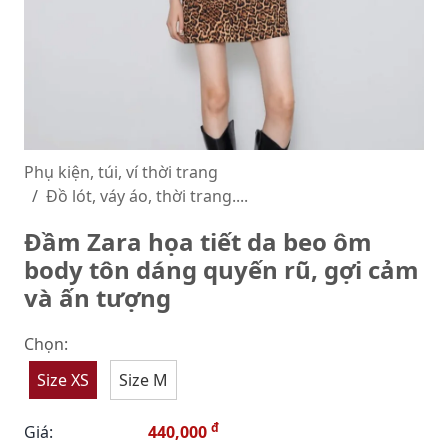
Phụ kiện, túi, ví thời trang
Đồ lót, váy áo, thời trang....
Đầm Zara họa tiết da beo ôm
body tôn dáng quyến rũ, gợi cảm
và ấn tượng
Chọn:
Size XS
Size M
đ
Giá:
440,000