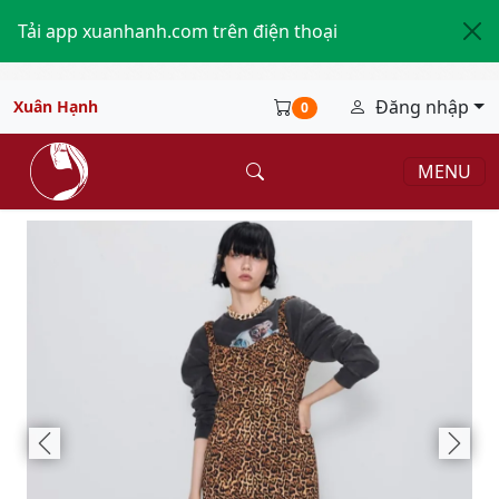
Tải app xuanhanh.com trên điện thoại
Đăng nhập
Xuân Hạnh
0
MENU