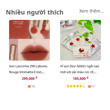
Nhiều người thích
Xem thêm...
Son Lancome 299 L'absolu
Vỉ son Dior Addict ngôi sao
Rouge Intimatte lì mịn,
mới với sắc màu rực rỡ,
French Cashmere cam đỏ
bóng mượt, giữ ẩm 24h
đ
đ
299,000
165,000
gạch
3
78
77