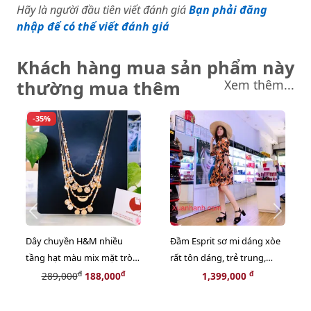
Hãy là người đầu tiên viết đánh giá
Bạn phải đăng
nhập để có thể viết đánh giá
Khách hàng mua sản phẩm này
thường mua thêm
Xem thêm...
-35%
Dây chuyền H&M nhiều
Đầm Esprit sơ mi dáng xòe
tầng hạt màu mix mặt tròn
rất tôn dáng, trẻ trung,
hợp kim sang trọng, ấn
màu cam họa tiết đẹp, độc -
đ
đ
đ
289,000
188,000
1,399,000
tượng
Size 34