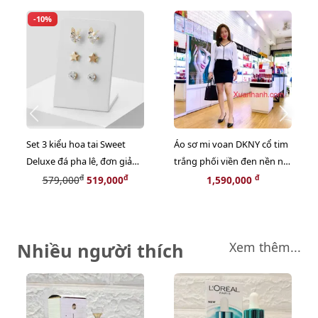
-10%
Set 3 kiểu hoa tai Sweet
Áo sơ mi voan DKNY cổ tim
Deluxe đá pha lê, đơn giản
trắng phối viền đen nền nã,
thanh lịch
sang trọng - Size S
đ
đ
đ
579,000
519,000
1,590,000
Nhiều người thích
Xem thêm...