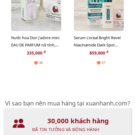
Nước hoa Dior J'adore mini
Serum L'oreal Bright Revel
EAU DE PARFUM nữ tính,
Niacinamide Dark Spot
sang trọng - EDP, 5ml.
trắng rạng rỡ và giảm sạm
đ
đ
335,000
859,000
nám, 30ml (Hot)
38
37
Vì sao bạn nên mua hàng tại xuanhanh.com?
30,000 khách hàng
ĐÃ TIN TƯỞNG VÀ ĐỒNG HÀNH