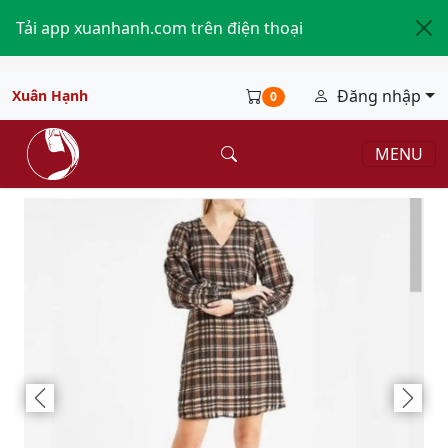
Tải app xuanhanh.com trên điện thoại
Đăng nhập
Xuân Hạnh
0
MENU