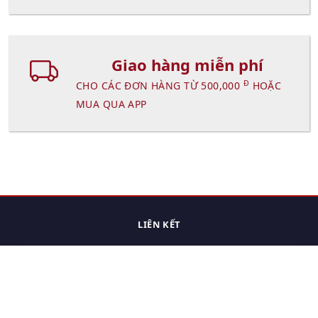
Giao hàng miễn phí
Đ
CHO CÁC ĐƠN HÀNG TỪ 500,000
HOẶC
MUA QUA APP
LIÊN KẾT
Trang chủ
Các sản phẩm đã xem.
Cách thức chuyển hàng
Chính sách đổi trả
Chính sách riêng tư