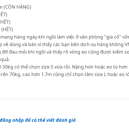
 cm (CÒN HÀNG)
HẾT)
(HẾT)
 (HẾT)
mang hàng ngày khi ngồi làm việc ở văn phòng "gia cố" vữ
p về dùng và bán vì thấy các bạn bên dịch vụ hàng không V
ưng đỡ đau mỏi khi ngồi và thấy rõ vòng eo cũng được kiểm 
 quả.
ới 50kg có thể chọn size S vừa rồi. Nặng hơn hoặc eo to hơn
n 70kg, cao hơn 1.7m cũng chỉ chọn tầm size L hoặc eo lớn 
đăng nhập để có thể viết đánh giá