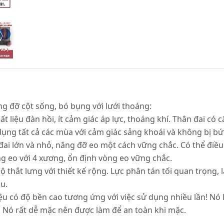
âng đỡ cột sống, bó bụng với lưới thoáng:
t liệu đàn hồi, ít cảm giác áp lực, thoáng khí. Thân đai có 
 dụng tất cả các mùa với cảm giác sảng khoái và không bị bứ
ai lớn và nhỏ, nâng đỡ eo một cách vững chắc. Có thể điều 
g eo với 4 xương, ổn định vòng eo vững chắc.
bộ thắt lưng với thiết kế rộng. Lực phân tán tối quan trọng
u.
ệu có độ bền cao tương ứng với việc sử dụng nhiều lần! Nó là
. Nó rất dễ mặc nên được làm để an toàn khi mặc.