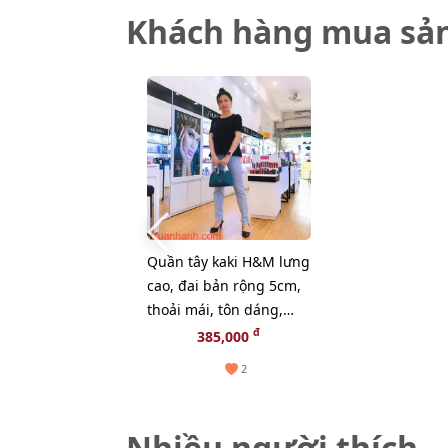
Khách hàng mua sả
Quần tây kaki H&M lưng
cao, đai bản rộng 5cm,
thoải mái, tôn dáng,
Blue Medium - Size 34
đ
385,000
2
Nhiều người thích