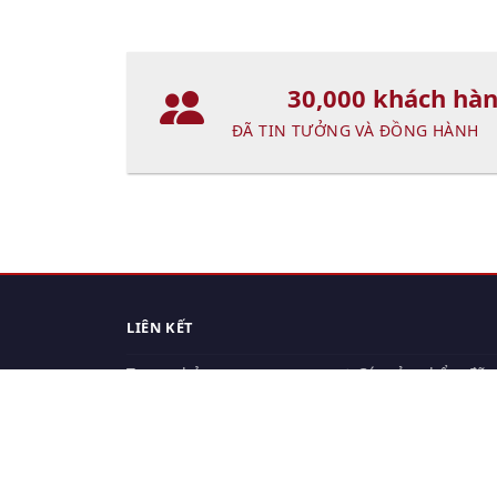
30,000 khách hà
ĐÃ TIN TƯỞNG VÀ ĐỒNG HÀNH
LIÊN KẾT
Trang chủ
Các sản phẩm đã
xem.
Cách thức chuyển hàng
Chính sách đổi trả
Chính sách riêng tư