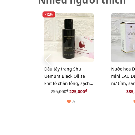
-12%
Dầu tẩy trang Shu
Nước hoa Di
Uemura Black Oil se
mini EAU D
khít lỗ chân lông, sạch
nữ tính, sa
bã nhờn - 50ml
EDP, 5ml.
đ
đ
255,000
225,000
335
39