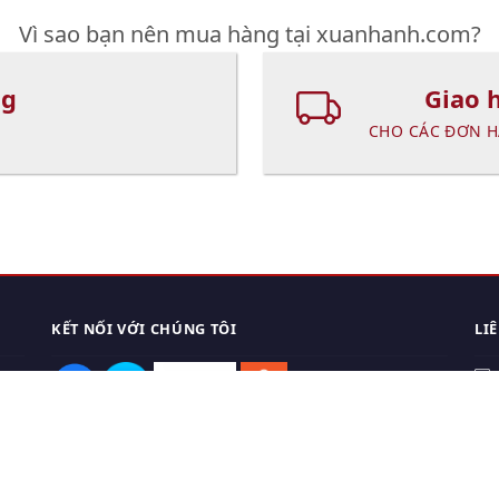
Vì sao bạn nên mua hàng tại xuanhanh.com?
ng
Giao 
CHO CÁC ĐƠN H
KẾT NỐI VỚI CHÚNG TÔI
LI
0
TẢI APP ĐIỆN THOẠI