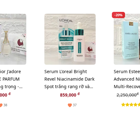
-20%
or J'adore
Serum L'oreal Bright
Serum Estee
E PARFUM
Revel Niacinamide Dark
Advanced Ni
ng trọng -
Spot trắng rạng rỡ và
Multi-Recov
giảm sạm nám, 30ml
lão hóa chu
đ
đ
đ
,000
859,000
2,250,000
(Hot)
50ml
38
37