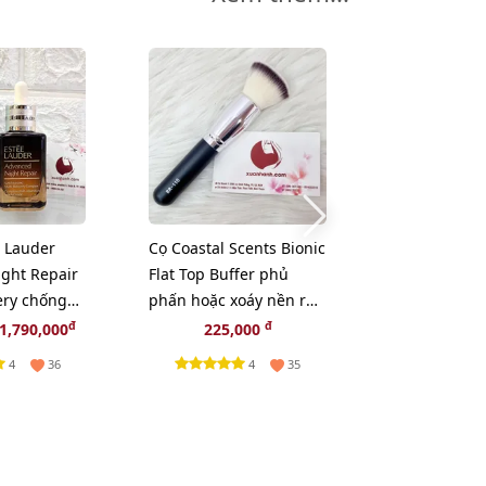
 Lauder
Cọ Coastal Scents Bionic
Nước hoa Cal
ght Repair
Flat Top Buffer phủ
CK One thơm 
ery chống
phấn hoặc xoáy nền rất
khiết và tươi 
yên sâu,
chất.
15ml (Fullbox
đ
đ
1,790,000
225,000
250,
4
4
36
35