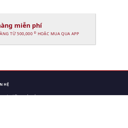
hàng miễn phí
Đ
ÀNG TỪ 500,000
HOẶC MUA QUA APP
ÊN HỆ
contact@xuanhanh.vn
914.533.910 - 0909.126.537