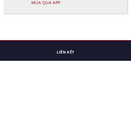
MUA QUA APP
LIÊN KẾT
Trang chủ
Các sản phẩm đã xem.
Cách thức chuyển hàng
Chính sách đổi trả
Chính sách riêng tư
Điều khoản sử dụng
Hỏi đáp
Hướng dẫn mua hàng
Liên hệ