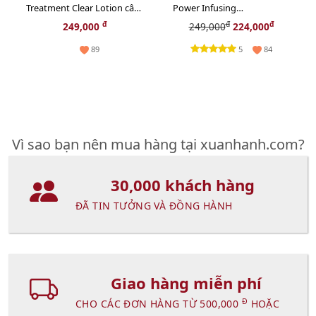
Treatment Clear Lotion cân
Power Infusing
bằng sâu cho da, 30ml
Concentrate khôi phục, tái
đ
đ
đ
249,000
249,000
224,000
tạo da, 10ml
5
89
84
Vì sao bạn nên mua hàng tại xuanhanh.com?
30,000 khách hàng
ĐÃ TIN TƯỞNG VÀ ĐỒNG HÀNH
Giao hàng miễn phí
Đ
CHO CÁC ĐƠN HÀNG TỪ 500,000
HOẶC