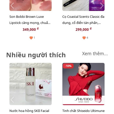
Son Bobbi Brown Luxe
Cọ Coastal Scents Classic đa
Lipstick căng mọng, chuẩn
dụng, cổ điển tán phấn,
màu, #315 Neutral Rose
nền, CC, kem lót.... dạng
đ
đ
349,000
299,000
hồng đất ngọt ngào
lỏng
1
4
Nhiều người thích
Xem thêm...
-10%
Nước hoa hồng SKII Facial
Tinh chất Shiseido Ultimune