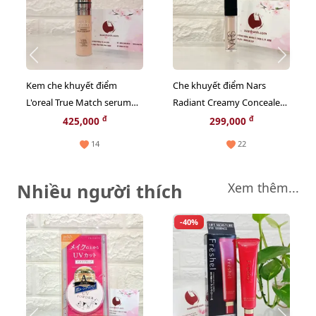
Kem che khuyết điểm
Che khuyết điểm Nars
L'oreal True Match serum
Radiant Creamy Concealer
concealer, tone #2R - sáng
#Vanilla Light 2 - sáng tự
đ
đ
425,000
299,000
tự nhiên
nhiên
14
22
Nhiều người thích
Xem thêm...
-40%