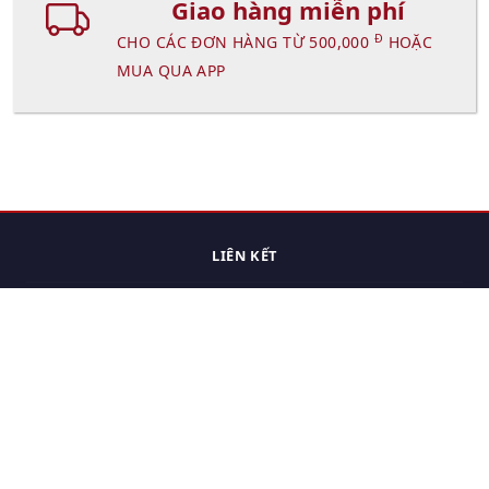
Giao hàng miễn phí
Đ
CHO CÁC ĐƠN HÀNG TỪ 500,000
HOẶC
MUA QUA APP
LIÊN KẾT
Trang chủ
Các sản phẩm đã xem.
Cách thức chuyển hàng
Chính sách đổi trả
Chính sách riêng tư
Điều khoản sử dụng
Hỏi đáp