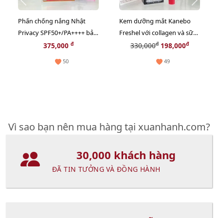
Phấn chống nắng Nhật
Kem dưỡng mắt Kanebo
Privacy SPF50+/PA++++ bảo
Freshel với collagen và sữa
vệ và thoáng mịn đẹp da
ong chúa thiên nhiên - 25g
đ
đ
đ
375,000
330,000
198,000
(New)
50
49
Vì sao bạn nên mua hàng tại xuanhanh.com?
30,000 khách hàng
ĐÃ TIN TƯỞNG VÀ ĐỒNG HÀNH