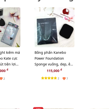
ight kiêm má
Bông phấn Kanebo
o Kate cực
Power Foundation
t tiện lợi
Sponge vuông, dẹp, êm
EX-1
ái. chuyên dụng phấn
đ
đ
,000
115,000
nén.
2
2
7