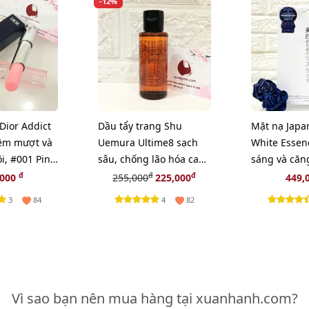
-12%
Dior Addict
Dầu tẩy trang Shu
Mặt nạ Japa
ềm mượt và
Uemura Ultime8 sạch
White Essen
i, #001 Pink
sâu, chống lão hóa cao
sáng và căn
hiên (New)
cấp nhất - 50ml
30pcs
đ
đ
đ
,000
255,000
225,000
449,
3
4
84
82
Vì sao bạn nên mua hàng tại xuanhanh.com?