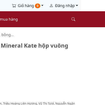
Giỏ hàng
Đăng nhập
0
 mua hàng
 bông...
 Mineral Kate hộp vuông
ân, Triệu Hoàng Liên Hương, Vũ Thị Tươi, Nguyễn Ngân