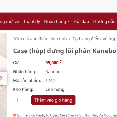
ng mới về
Thanh lý
Nhãn hàng
Hỏi đáp
Hướng dẫn
Túi, cọ trang điểm, linh tinh
Cọ trang điểm, vỏ hộp,
Case (hộp) đựng lõi phấn Kanebo
đ
Giá:
95,000
Nhãn hàng:
Kanebo
Mã sản phẩm:
1744
Kho hàng:
Còn hàng
Thêm vào giỏ hàng
Bùi Thị Bích Hạnh, Tú Uyên, Mến Cherry, Vu Thu Thu, Vũ Ngọc h