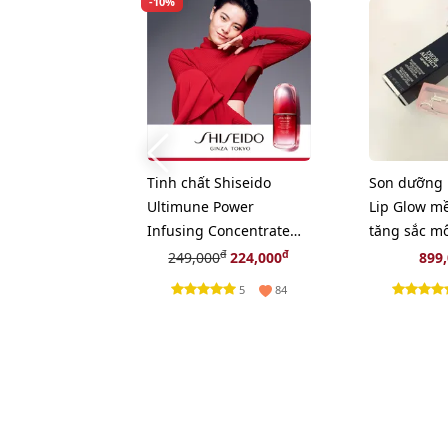
-10%
Tinh chất Shiseido
Son dưỡng 
Ultimune Power
Lip Glow m
Infusing Concentrate
tăng sắc mô
khôi phục, tái tạo da,
- hồng tự n
đ
đ
249,000
224,000
899
10ml
5
84