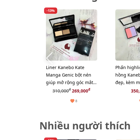
-13%
Liner Kanebo Kate
Phấn highl
Manga Genic bột nén
hồng Kaneb
giúp mở rộng góc mắt
đẹp, kèm mú
to tròn, long lanh
dễ dùng, #
đ
đ
310,000
269,000
350
8
Nhiều người thích