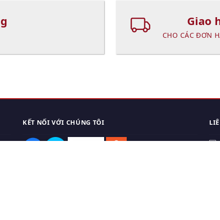
ng
Giao 
CHO CÁC ĐƠN H
KẾT NỐI VỚI CHÚNG TÔI
LI
0
TẢI APP ĐIỆN THOẠI