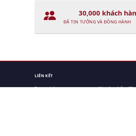
30,000 khách hà
ĐÃ TIN TƯỞNG VÀ ĐỒNG HÀNH
LIÊN KẾT
Trang chủ
Các sản phẩm đã
xem.
Cách thức chuyển hàng
Chính sách đổi trả
Chính sách riêng tư
Điều khoản sử dụng
Hỏi đáp