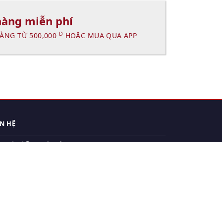
hàng miễn phí
Đ
ÀNG TỪ 500,000
HOẶC MUA QUA APP
ÊN HỆ
contact@xuanhanh.vn
914.533.910 - 0909.126.537