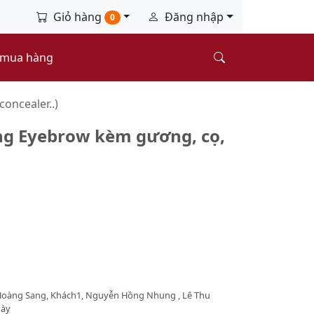
Giỏ hàng
Đăng nhập
0
 mua hàng
concealer..)
ng Eyebrow kèm gương, cọ,
oàng Sang, Khách1, Nguyễn Hồng Nhung , Lê Thu
này