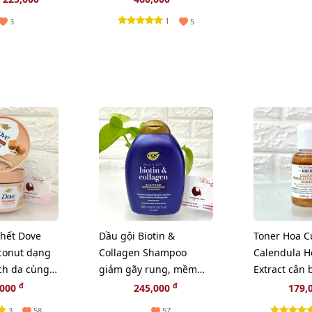
1
3
5
chết Dove
Dầu gội Biotin &
Toner Hoa C
conut dạng
Collagen Shampoo
Calendula H
ch da cùng
giảm gãy rụng, mềm
Extract cân
ngọt béo,
mượt, bồng bềnh -
và sạch sâu 
đ
đ
,000
245,000
179,
385ml
3
58
57