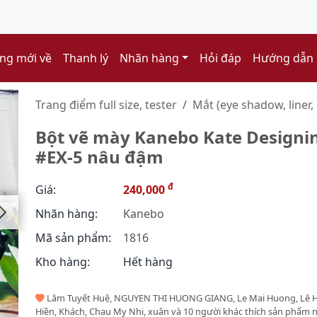
ng mới về
Thanh lý
Nhãn hàng
Hỏi đáp
Hướng dẫn
Trang điểm full size, tester
Mắt (eye shadow, liner, 
Bột vẽ mày Kanebo Kate Designi
#EX-5 nâu đậm
đ
Giá:
240,000
Nhãn hàng:
Kanebo
Mã sản phẩm:
1816
Kho hàng:
Hết hàng
Lâm Tuyết Huệ, NGUYEN THI HUONG GIANG, Le Mai Huong, Lê H
Hiền, Khách, Chau My Nhi, xuân và 10 người khác thích sản phẩm 