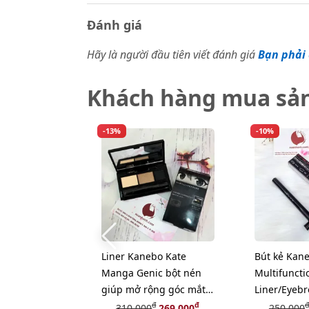
Đánh giá
Hãy là người đầu tiên viết đánh giá
Bạn phải 
Khách hàng mua sả
-13%
-10%
Liner Kanebo Kate
Bút kẻ Kan
Manga Genic bột nén
Multifuncti
giúp mở rộng góc mắt
Liner/Eyebr
to tròn, long lanh
đa dụng, #
đ
đ
đ
310,000
269,000
250,000