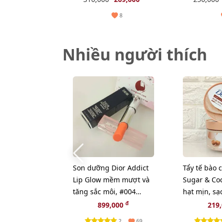
đậm (New)
8
Nhiều người thích
Son dưỡng Dior Addict
Tẩy tế bào 
Lip Glow mềm mượt và
Sugar & Co
tăng sắc môi, #004
hạt mịn, sạ
Coral - cam tự nhiên
hương lựu 
đ
899,000
219
(New)
280g
2
69