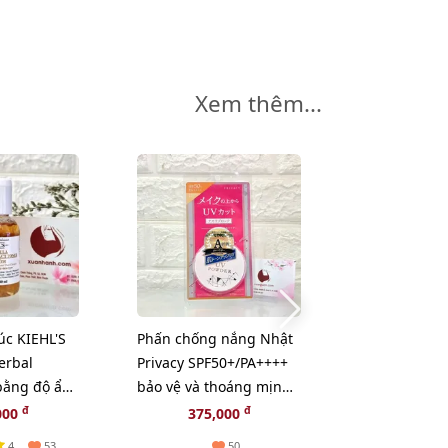
Xem thêm...
-40%
úc KIEHL'S
Phấn chống nắng Nhật
Kem dưỡng 
erbal
Privacy SPF50+/PA++++
Kanebo Fresh
 bằng độ ẩm
bảo vệ và thoáng mịn
collagen và 
- 40ml
đẹp da (New)
chúa thiên n
đ
đ
đ
000
375,000
330,000
1
4
53
50