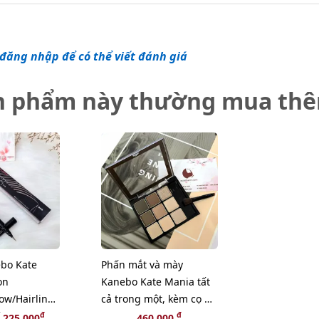
đăng nhập để có thể viết đánh giá
n phẩm này thường mua th
ebo Kate
Phấn mắt và mày
on
Kanebo Kate Mania tất
ow/Hairline
cả trong một, kèm cọ 2
EX-1 nâu
đầu, #EX-5 nâu đất
đ
đ
225,000
460,000