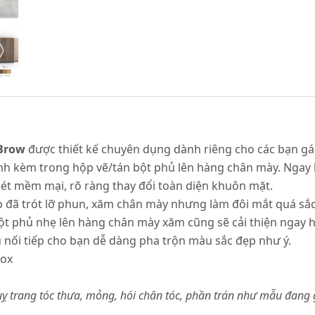
-Brow
được thiết kế chuyên dụng dành riêng cho các bạn g
đính kèm trong hộp vẽ/tán bột phủ lên hàng chân mày. Ngay
ét mềm mại, rõ ràng thay đổi toàn diện khuôn mặt.
 đã trót lỡ phun, xăm chân mày nhưng làm đôi mắt quá sắc
ột phủ nhẹ lên hàng chân mày xăm cũng sẽ cải thiện ngay 
 nối tiếp cho bạn dễ dàng pha trộn màu sắc đẹp như ý.
box
ỵ trang tóc thưa, mỏng, hói chân tóc, phần trán như mẫu đang giớ