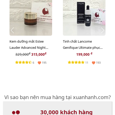
Kem dưỡng mắt Estee
Tinh chất Lancome
Lauder Advanced Night
Genifique Ultimate phục
Repair Eye Gel-Creme Multi
hồi tối ưu, trẻ hóa da, 7ml
đ
đ
đ
329,000
315,000
199,000
- 5ml (New)
(New)
6
11
195
193
Vì sao bạn nên mua hàng tại xuanhanh.com?
30,000 khách hàng