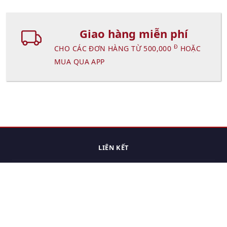
Giao hàng miễn phí
Đ
CHO CÁC ĐƠN HÀNG TỪ 500,000
HOẶC
MUA QUA APP
LIÊN KẾT
Trang chủ
Các sản phẩm đã xem.
Cách thức chuyển hàng
Chính sách đổi trả
Chính sách riêng tư