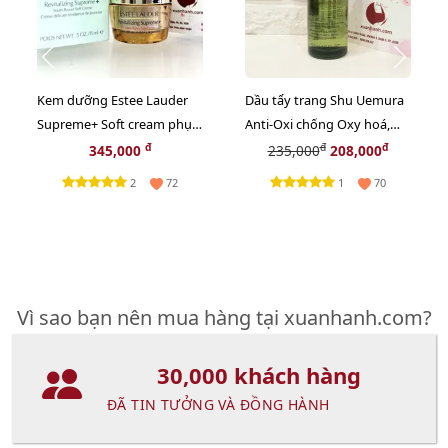
Kem dưỡng Estee Lauder
Dầu tẩy trang Shu Uemura
Supreme+ Soft cream phục
Anti-Oxi chống Oxy hoá,
hồi da chuyên sâu, 15ml
giảm xỉn màu da - 50ml
đ
đ
đ
345,000
235,000
208,000
2
1
72
70
Vì sao bạn nên mua hàng tại xuanhanh.com?
30,000 khách hàng
ĐÃ TIN TƯỞNG VÀ ĐỒNG HÀNH