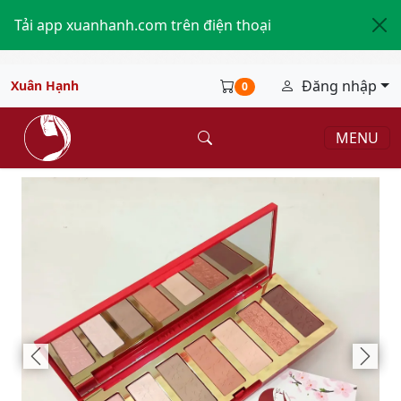
Tải app xuanhanh.com trên điện thoại
Đăng nhập
Xuân Hạnh
0
MENU