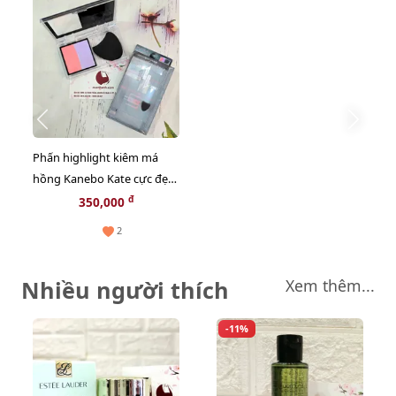
Phấn highlight kiêm má
hồng Kanebo Kate cực đẹp,
kèm mút tiện lợi dễ dùng,
đ
350,000
#EX-1
2
Nhiều người thích
Xem thêm...
-11%