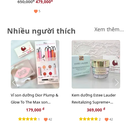
màu mắt siêu đẹp #Glow
đ
đ
650,000
479,000
5
Nhiều người thích
Xem thêm...
Vỉ son dưỡng Dior Plump &
Kem dưỡng Estee Lauder
Glow To The Max son
Revitalizing Supreme+
dưỡng ẩm tăng sắc cho
Bright trắng sáng da toàn
đ
đ
179,000
369,000
môi 2in1
diện, 15ml
1
2
42
42