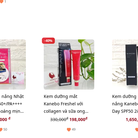
1
-40%
 nắng Nhật
Kem dưỡng mắt
Kem dưỡng 
50+/PA++++
Kanebo Freshel với
nắng Kanebo
thoáng mịn
collagen và sữa ong
Day SPF50 2
w)
chúa thiên nhiên - 25g
tông trắng 
đ
đ
đ
,000
330,000
198,000
1,650
50
49