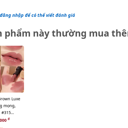
đăng nhập để có thể viết đánh giá
n phẩm này thường mua th
Brown Luxe
ng mọng,
 #315
se hồng đất
đ
,000