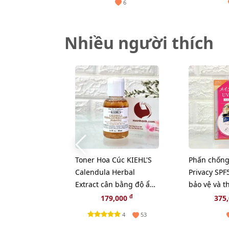
6
Nhiều người thích
Toner Hoa Cúc KIEHL'S
Phấn chống
Calendula Herbal
Privacy SPF
Extract cân bằng độ ẩm
bảo vệ và 
và sạch sâu - 40ml
đẹp da (Ne
đ
179,000
375
4
53