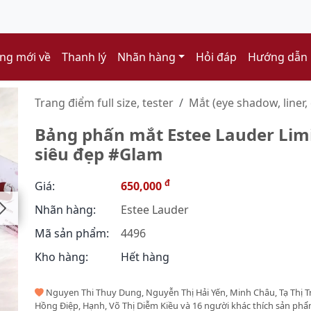
ng mới về
Thanh lý
Nhãn hàng
Hỏi đáp
Hướng dẫn
Trang điểm full size, tester
Mắt (eye shadow, liner, 
Bảng phấn mắt Estee Lauder Limi
siêu đẹp #Glam
đ
Giá:
650,000
Nhãn hàng:
Estee Lauder
Mã sản phẩm:
4496
Kho hàng:
Hết hàng
Nguyen Thi Thuy Dung, Nguyễn Thị Hải Yến, Minh Châu, Tạ Thị Tr
Hồng Điệp, Hạnh, Võ Thị Diễm Kiều và 16 người khác thích sản ph