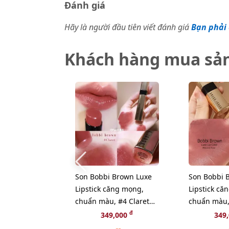
Đánh giá
Hãy là người đầu tiên viết đánh giá
Bạn phải 
Khách hàng mua sả
Son Bobbi Brown Luxe
Son Bobbi 
Lipstick căng mọng,
Lipstick că
chuẩn màu, #4 Claret
chuẩn màu,
đỏ đất thời thượng
Neutral Ro
đ
349,000
349
ngọt ngào