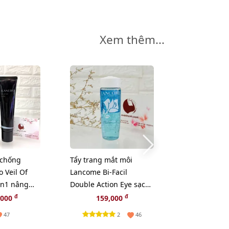
Xem thêm...
-18%
chống
Tẩy trang mắt môi
Mascara Este
 Veil Of
Lancome Bi-Facil
Sumptuous E
in1 nâng
Double Action Eye sạch
làm dày, dài 
hồng 60ml
sâu và dịu nhẹ, 30ml
cong, fullsize
đ
đ
đ
,000
159,000
439,000
3
2
47
46