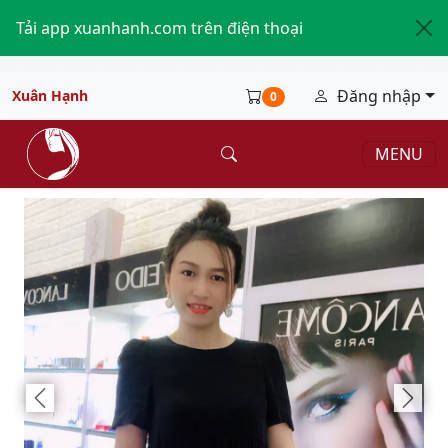
Tải app xuanhanh.com trên điện thoại
Đăng nhập
Xuân Hạnh
0
MENU