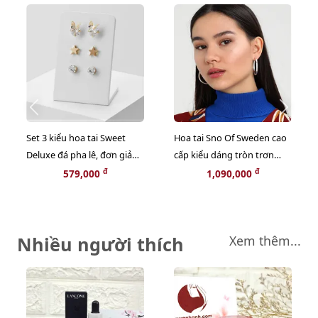
Set 3 kiểu hoa tai Sweet
Hoa tai Sno Of Sweden cao
Deluxe đá pha lê, đơn giản
cấp kiểu dáng tròn trơn
thanh lịch
đơn giản, cá tính (new)
đ
đ
579,000
1,090,000
Nhiều người thích
Xem thêm...