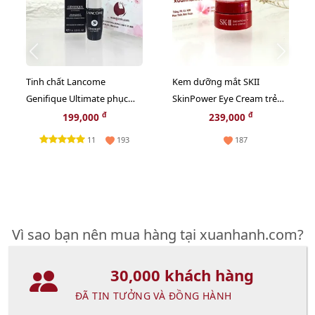
Tinh chất Lancome
Kem dưỡng mắt SKII
Genifique Ultimate phục
SkinPower Eye Cream trẻ
hồi tối ưu, trẻ hóa da, 7ml
hóa và săn chắc da vùng
đ
đ
199,000
239,000
(New)
mắt - 2.5g
11
193
187
Vì sao bạn nên mua hàng tại xuanhanh.com?
30,000 khách hàng
ĐÃ TIN TƯỞNG VÀ ĐỒNG HÀNH