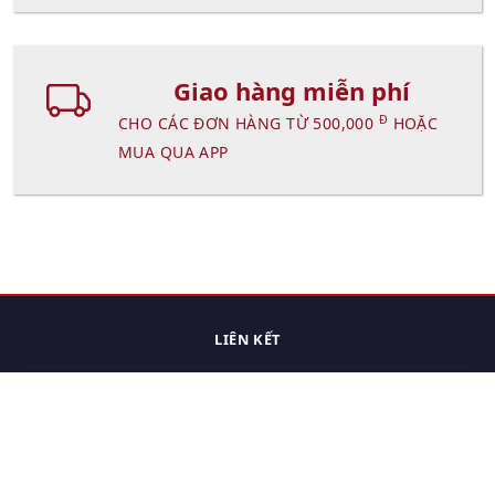
Giao hàng miễn phí
Đ
CHO CÁC ĐƠN HÀNG TỪ 500,000
HOẶC
MUA QUA APP
LIÊN KẾT
Trang chủ
Các sản phẩm đã xem.
Cách thức chuyển hàng
Chính sách đổi trả
Chính sách riêng tư