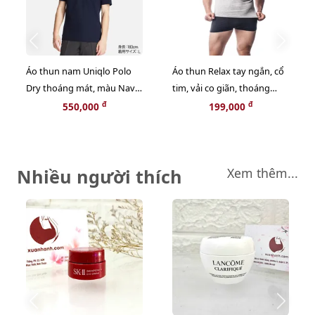
Áo thun nam Uniqlo Polo
Áo thun Relax tay ngắn, cổ
Dry thoáng mát, màu Navy
tim, vải co giãn, thoáng
size M
mát, RTKA015 size M
đ
đ
550,000
199,000
Nhiều người thích
Xem thêm...