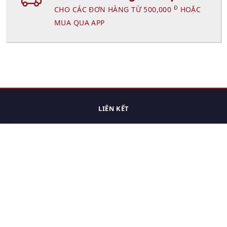
Đ
CHO CÁC ĐƠN HÀNG TỪ 500,000
HOẶC
MUA QUA APP
LIÊN KẾT
Trang chủ
Các sản phẩm đã xem.
Cách thức chuyển hàng
Chính sách đổi trả
Chính sách riêng tư
Điều khoản sử dụng
Hỏi đáp
Hướng dẫn mua hàng