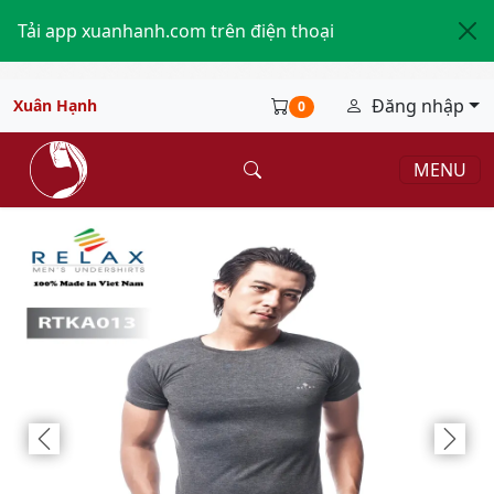
Tải app xuanhanh.com trên điện thoại
Đăng nhập
Xuân Hạnh
0
MENU