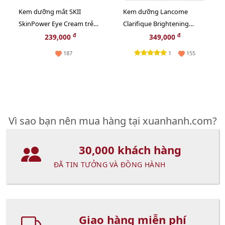
Kem dưỡng mắt SKII
Kem dưỡng Lancome
SkinPower Eye Cream trẻ
Clarifique Brightening
hóa và săn chắc da vùng
trắng sáng nâng tông, se
đ
đ
239,000
349,000
mắt - 2.5g
mịn, 15ml
1
187
155
Vì sao bạn nên mua hàng tại xuanhanh.com?
30,000 khách hàng
ĐÃ TIN TƯỞNG VÀ ĐỒNG HÀNH
Giao hàng miễn phí