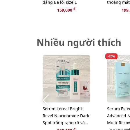
dáng Ba lỗ, size L
thoáng mát
size XL
đ
159,000
199
Nhiều người thích
-20%
Serum L'oreal Bright
Serum Este
Revel Niacinamide Dark
Advanced N
Spot trắng rạng rỡ và
Multi-Reco
giảm sạm nám, 30ml
lão hóa chu
đ
đ