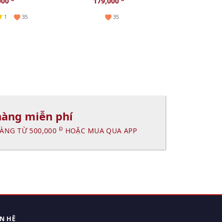
000
179,000
1,190,000
1
35
35
hàng miễn phí
Đ
ÀNG TỪ 500,000
HOẶC MUA QUA APP
ÊN HỆ