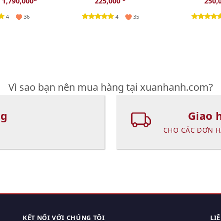
1,790,000
225,000
250,
4
4
36
35
Vì sao bạn nên mua hàng tại xuanhanh.com?
ng
Giao 
CHO CÁC ĐƠN H
KẾT NỐI VỚI CHÚNG TÔI
LI