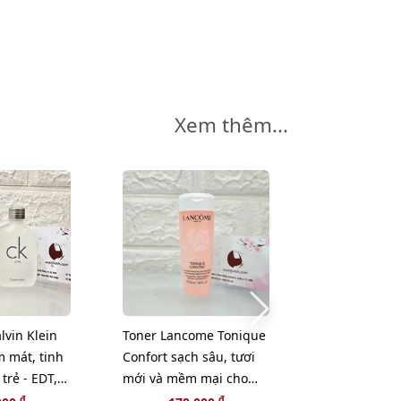
Xem thêm...
-18%
lvin Klein
Toner Lancome Tonique
Sữa rửa mặt 
 mát, tinh
Confort sạch sâu, tươi
Lauder Foam
 trẻ - EDT,
mới và mềm mại cho
Cleanser/Pur
x)
làn da, 50ml
dầu, ráo mịn
đ
đ
đ