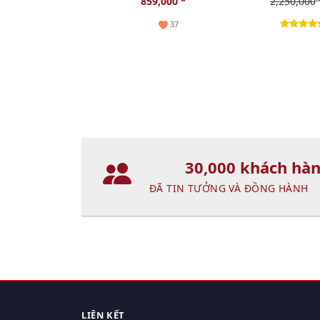
859,000
2,250,000
(Hot)
50ml
37
30,000 khách hà
ĐÃ TIN TƯỞNG VÀ ĐỒNG HÀNH
LIÊN KẾT