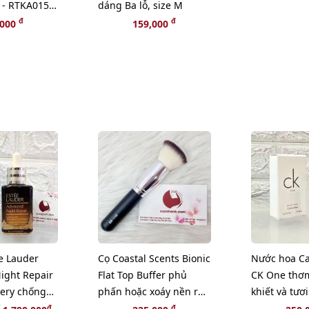
 - RTKA015
dáng Ba lỗ, size M
đ
đ
,000
159,000
e Lauder
Cọ Coastal Scents Bionic
Nước hoa Ca
ight Repair
Flat Top Buffer phủ
CK One thơm
very chống
phấn hoặc xoáy nền rất
khiết và tươi
yên sâu,
chất.
15ml (Fullbo
đ
đ