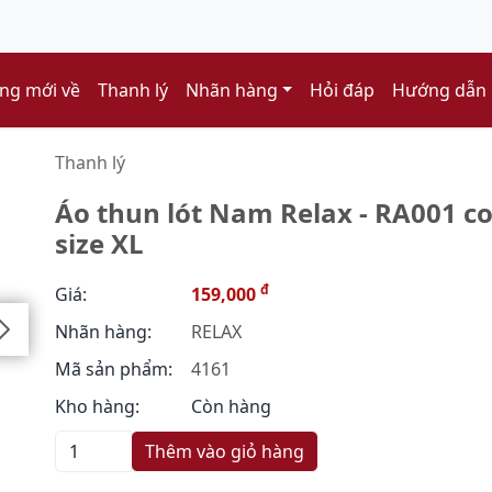
ng mới về
Thanh lý
Nhãn hàng
Hỏi đáp
Hướng dẫn
Thanh lý
Áo thun lót Nam Relax - RA001 co
size XL
đ
Giá:
159,000
Nhãn hàng:
RELAX
Mã sản phẩm:
4161
Kho hàng:
Còn hàng
Thêm vào giỏ hàng