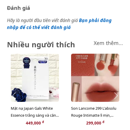
Đánh giá
Hãy là người đầu tiên viết đánh giá
Bạn phải đăng
nhập để có thể viết đánh giá
Nhiều người thích
Xem thêm...
Mặt nạ Japan Gals White
Son Lancome 299 L'absolu
Essence trắng sáng và căng
Rouge Intimatte lì mịn,
mọng da - 30pcs
French Cashmere cam đỏ
đ
đ
449,000
299,000
gạch