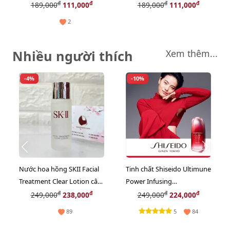
hợp hợp đồ, WHITE, size M
hợp hợp đồ, WHITE, size S
đ
đ
đ
đ
189,000
111,000
189,000
111,000
2
Nhiều người thích
Xem thêm...
-4%
-10%
Nước hoa hồng SKII Facial
Tinh chất Shiseido Ultimune
Treatment Clear Lotion cân
Power Infusing
bằng sâu cho da, 30ml
Concentrate khôi phục, tái
đ
đ
đ
đ
249,000
238,000
249,000
224,000
tạo da, 10ml
5
89
84