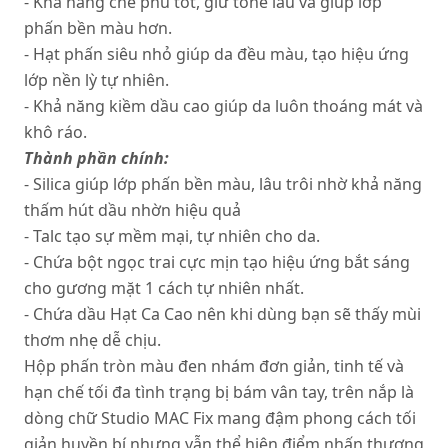
- Khả năng che phủ tốt, giữ tone lâu và giúp lớp
phấn bền màu hơn.
- Hạt phấn siêu nhỏ giúp da đều màu, tạo hiệu ứng
lớp nền lỳ tự nhiên.
- Khả năng kiềm dầu cao giúp da luôn thoáng mát và
khô ráo.
Thành phần chính:
- Silica giúp lớp phấn bền màu, lâu trôi nhờ khả năng
thấm hút dầu nhờn hiệu quả
- Talc tạo sự mềm mại, tự nhiên cho da.
- Chứa bột ngọc trai cực mịn tạo hiệu ứng bắt sáng
cho gương mặt 1 cách tự nhiên nhất.
- Chứa dầu Hạt Ca Cao nên khi dùng bạn sẽ thấy mùi
thơm nhẹ dễ chịu.
Hộp phấn tròn màu đen nhám đơn giản, tinh tế và
hạn chế tối đa tình trạng bị bám vân tay, trên nắp là
dòng chữ Studio MAC Fix mang đậm phong cách tối
giản huyền bí nhưng vẫn thể hiện điểm nhấn thương