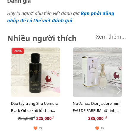
Đánh giá
Hãy là người đầu tiên viết đánh giá
Bạn phải đăng
nhập để có thể viết đánh giá
Nhiều người thích
Xem thêm...
-12%
Dầu tẩy trang Shu Uemura
Nước hoa Dior J'adore mini
Black Oil se khít lỗ chân
EAU DE PARFUM nữ tính,
lông, sạch bã nhờn - 50ml
sang trọng - EDP, 5ml.
đ
đ
đ
255,000
225,000
335,000
39
38