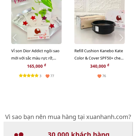
Vỉ son Dior Addict ngôi sao
Refill Cushion Kanebo Kate
mới với sắc màu rực rỡ,
Color & Cover SPF50+ che
bóng mượt, giữ ẩm 24h
phủ tốt, lì mịn, #05 sáng tự
đ
đ
165,000
340,000
nhiên.
3
77
76
Vì sao bạn nên mua hàng tại xuanhanh.com?
30,000 khách hàng