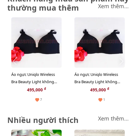
thường mua thêm
Xem thêm...
Áo ngực Uniqlo Wireless
Áo ngực Uniqlo Wireless
Bra Beauty Light không
Bra Beauty Light không
viền, không gọng, #Black -
viền, không gọng, #Black -
đ
đ
495,000
495,000
size 75/80
size XL
7
1
Nhiều người thích
Xem thêm...