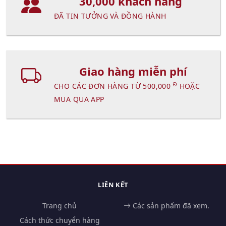
30,000 khách hàng
ĐÃ TIN TƯỞNG VÀ ĐỒNG HÀNH
Giao hàng miễn phí
Đ
CHO CÁC ĐƠN HÀNG TỪ 500,000
HOẶC
MUA QUA APP
LIÊN KẾT
Trang chủ
Các sản phẩm đã xem.
Cách thức chuyển hàng