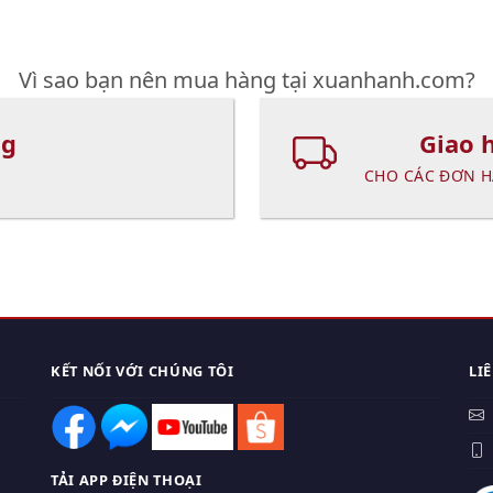
Vì sao bạn nên mua hàng tại xuanhanh.com?
ng
Giao 
CHO CÁC ĐƠN H
KẾT NỐI VỚI CHÚNG TÔI
LI
0
TẢI APP ĐIỆN THOẠI