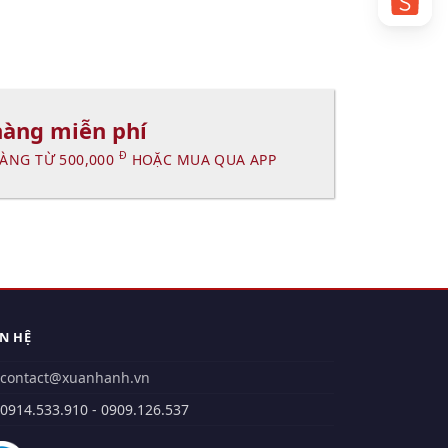
hàng miễn phí
Đ
ÀNG TỪ 500,000
HOẶC MUA QUA APP
ÊN HỆ
contact@xuanhanh.vn
914.533.910 - 0909.126.537