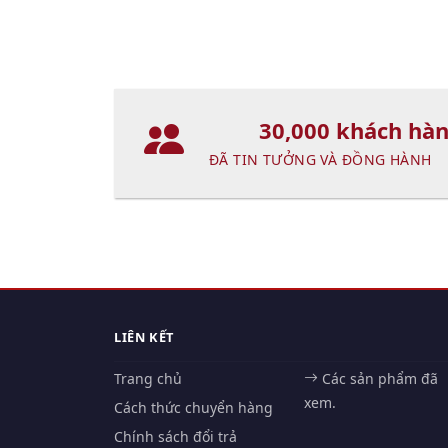
30,000 khách hà
ĐÃ TIN TƯỞNG VÀ ĐỒNG HÀNH
LIÊN KẾT
Trang chủ
Các sản phẩm đã
xem.
Cách thức chuyển hàng
Chính sách đổi trả