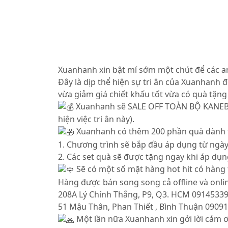
Xuanhanh xin bật mí sớm một chút để các a
Đây là dịp thể hiện sự tri ân của Xuanhan
vừa giảm giá chiết khấu tốt vừa có quà tặn
Xuanhanh sẽ SALE OFF TOÀN BỘ KANEBOTỪ
hiện việc tri ân này).
Xuanhanh có thêm 200 phần quà dành tặ
1. Chương trình sẽ bắp đầu áp dụng từ ngày 
2. Các set quà sẽ được tặng ngay khi áp dụ
Sẽ có một số mặt hàng hot hit có hàng t
Hàng được bán song song cả offline và onli
208A Lý Chính Thắng, P9, Q3. HCM 0914533
51 Mậu Thân, Phan Thiết , Bình Thuận 0909
Một lần nữa Xuanhanh xin gởi lời cảm ơ