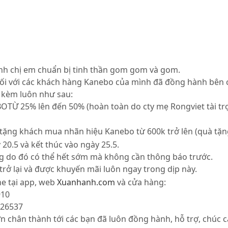
nh chị em chuẩn bị tinh thần gom gom và gom.
h đối với các khách hàng Kanebo của mình đã đồng hành b
g kèm luôn như sau:
 25% lên đến 50% (hoàn toàn do cty mẹ Rongviet tài trợ
ng khách mua nhãn hiệu Kanebo từ 600k trở lên (quà tặng 
20.5 và kết thúc vào ngày 25.5.
ng do đó có thể hết sớm mà không cần thông báo trước.
rở lại và được khuyến mãi luôn ngay trong dịp này.
ne tại app, web
Xuanhanh.com
và cửa hàng:
910
126537
n chân thành tới các bạn đã luôn đồng hành, hỗ trợ, chúc 