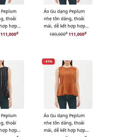
 Peplum
Áo Gu dạng Peplum
g, thoải
nhẹ tôn dáng, thoải
 hợp hợp
mái, dễ kết hợp hợp
size S
đồ, ORANGE, size L
đ
đ
đ
111,000
189,000
111,000
-41%
 Peplum
Áo Gu dạng Peplum
g, thoải
nhẹ tôn dáng, thoải
 hợp hợp
mái, dễ kết hợp hợp