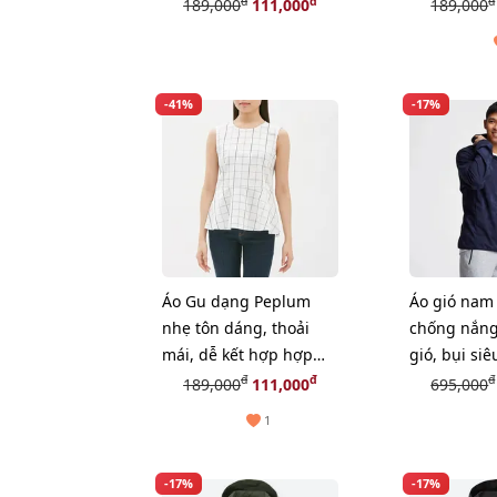
đồ, BLACK, size S
đồ, ORANGE
đ
đ
đ
189,000
111,000
189,000
-41%
-17%
Áo Gu dạng Peplum
Áo gió nam
nhẹ tôn dáng, thoải
chống nắng
mái, dễ kết hợp hợp
gió, bụi si
đồ, WHITE, size L
#Blue size
đ
đ
đ
189,000
111,000
695,000
1
-17%
-17%