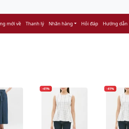
ng mới về
Thanh lý
Nhãn hàng
Hỏi đáp
Hướng dẫn
-41%
-41%