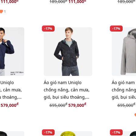
, size S
đồ, BLACK, size M
đồ, BLACK, s
đ
đ
đ
đ
111,000
189,000
111,000
189,000
1
-17%
-17%
 Uniqlo
Áo gió nam Uniqlo
Áo gió nam 
, cản mưa,
chống nắng, cản mưa,
chống nắng
êu thoáng,
gió, bụi siêu thoáng,
gió, bụi siê
 M
#09 Black size M
#03 Gray
đ
đ
đ
đ
579,000
695,000
579,000
695,000
M
-17%
-17%