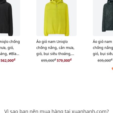
Uniqlo chống
Áo gió nam Uniqlo
Áo gió nam 
ưa, gió,
chống nắng, cản mưa,
chống nắng
oáng, #Black
gió, bụi siêu thoáng,
gió, bụi siê
#52 Green size XL
#08 Dark Gr
đ
đ
đ
đ
562,000
695,000
579,000
695,000
Vì sao bạn nên mua hàng tại xuanhanh.com?