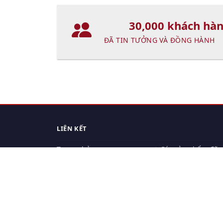
30,000 khách hà
ĐÃ TIN TƯỞNG VÀ ĐỒNG HÀNH
LIÊN KẾT
Trang chủ
Các sản phẩm đã
xem.
Cách thức chuyển hàng
Chính sách đổi trả
Chính sách riêng tư
Điều khoản sử dụng
Hỏi đáp