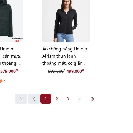
Uniqlo
Áo chống nắng Uniqlo
, cản mưa,
Airism thun lạnh
u thoáng,
thoáng mát, co giãn
ay size XL
tốt, #09 Black size L
đ
đ
đ
579,000
599,000
499,000
2
1
2
3