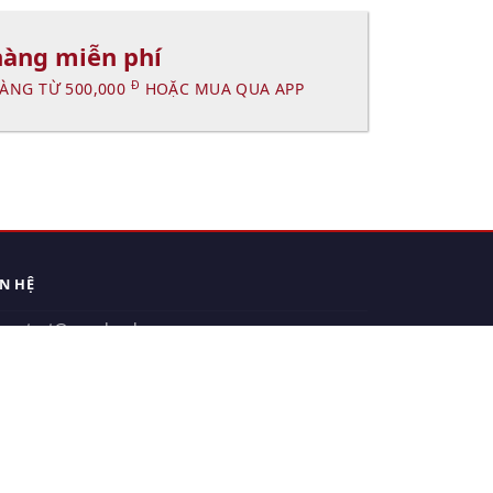
hàng miễn phí
Đ
ÀNG TỪ 500,000
HOẶC MUA QUA APP
ÊN HỆ
contact@xuanhanh.vn
914.533.910 - 0909.126.537