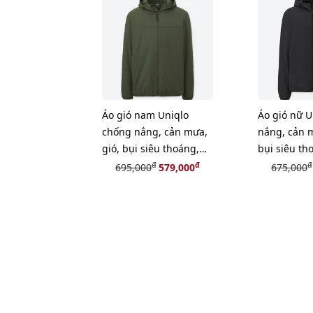
Áo gió nam Uniqlo
Áo gió nữ 
chống nắng, cản mưa,
nắng, cản m
gió, bụi siêu thoáng,
bụi siêu th
#Olive size S
size XL
đ
đ
đ
695,000
579,000
675,000