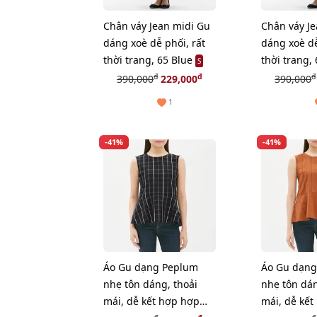
Chân váy Jean midi Gu
Chân váy J
dáng xoè dễ phối, rất
dáng xoè dễ
thời trang, 65 Blue
thời trang,
S
đ
đ
đ
390,000
229,000
390,000
1
-41%
-41%
Áo Gu dạng Peplum
Áo Gu dạn
nhẹ tôn dáng, thoải
nhẹ tôn dán
mái, dễ kết hợp hợp
mái, dễ kết