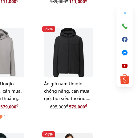
ize L
đồ, ORANGE, size M
đ
đ
đ
111,000
189,000
111,000
-17%
Uniqlo
Áo gió nam Uniqlo
, cản mưa,
chống nắng, cản mưa,
u thoáng,
gió, bụi siêu thoáng,
#Black size S
đ
đ
đ
579,000
695,000
579,000
2
-17%