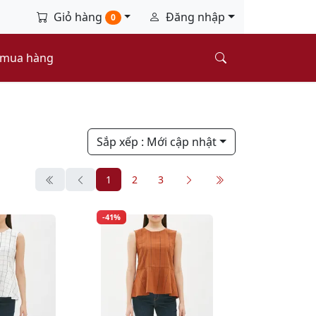
Giỏ hàng
Đăng nhập
0
 mua hàng
Sắp xếp
: Mới cập nhật
1
2
3
-41%