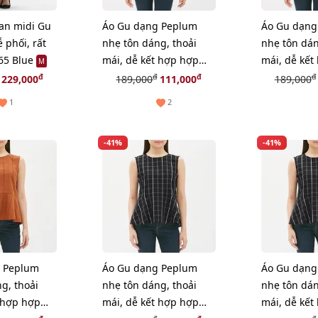
ean midi Gu
Áo Gu dạng Peplum
Áo Gu dạng
 phối, rất
nhẹ tôn dáng, thoải
nhẹ tôn dán
 65 Blue
mái, dễ kết hợp hợp
mái, dễ kết
M
đồ, WHITE, size M
đồ, WHITE, 
đ
đ
đ
đ
229,000
189,000
111,000
189,000
1
2
-41%
-41%
g Peplum
Áo Gu dạng Peplum
Áo Gu dạng
g, thoải
nhẹ tôn dáng, thoải
nhẹ tôn dán
 hợp hợp
mái, dễ kết hợp hợp
mái, dễ kết