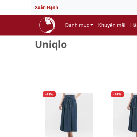
Xuân Hạnh
Danh mục
Khuyến mãi
Hà
Uniqlo
-41%
-41%