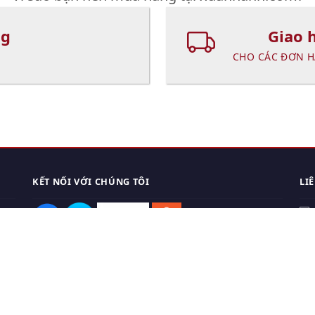
ng
Giao 
CHO CÁC ĐƠN H
KẾT NỐI VỚI CHÚNG TÔI
LI
0
TẢI APP ĐIỆN THOẠI