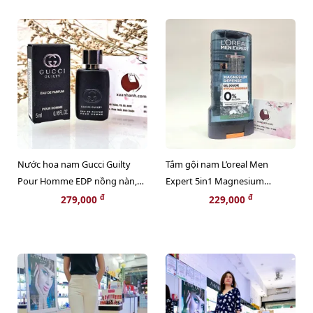
Nước hoa nam Gucci Guilty
Tắm gội nam L’oreal Men
Pour Homme EDP nồng nàn,
Expert 5in1 Magnesium
nam tính và bí ẩn - 5ml (NEW)
Defense cuốn hút, tinh tế (màu
đ
đ
279,000
229,000
xám) - 300ml