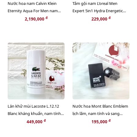
Nước hoa nam Calvin Klein
Tắm gội nam L’oreal Men
Eternity Aqua For Men nam
Expert 5in1 Hydra Energetic
tính, quyến rũ - EDT, 200ml
kháng khuẩn, mát lạnh (màu
đ
đ
2,190,000
229,000
trắng) - 300ml
Lăn khử mùi Lacoste L.12.12
Nước hoa Mont Blanc Emblem
Blanc kháng khuẩn, nam tính,
lịch lãm, nam tính và sang
mạnh mẽ cuốn hút
trọng - EDT, 4.5ml
đ
đ
449,000
195,000