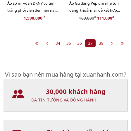
Áo sơ mi voan DKNY cổ tim
Áo Gu dạng Peplum nhẹ tôn
trắng phối viền đen nền nã,
dáng, thoải mái, dễ kết hợp
sang trọng
hợp đồ, BLACK, size L
đ
đ
đ
1,590,000
189,000
111,000
Size M
34
35
36
37
38
Vì sao bạn nên mua hàng tại xuanhanh.com?
30,000 khách hàng
ĐÃ TIN TƯỞNG VÀ ĐỒNG HÀNH