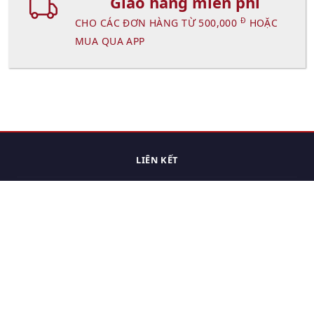
Giao hàng miễn phí
Đ
CHO CÁC ĐƠN HÀNG TỪ 500,000
HOẶC
MUA QUA APP
LIÊN KẾT
Trang chủ
Các sản phẩm đã xem.
Cách thức chuyển hàng
Chính sách đổi trả
Chính sách riêng tư
Điều khoản sử dụng
Hỏi đáp
Hướng dẫn mua hàng