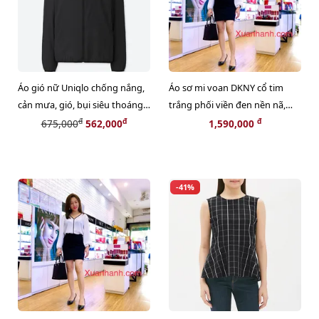
Áo gió nữ Uniqlo chống nắng,
Áo sơ mi voan DKNY cổ tim
cản mưa, gió, bụi siêu thoáng,
trắng phối viền đen nền nã,
#Black size XL
sang trọng
đ
đ
đ
675,000
562,000
1,590,000
Size S
-41%