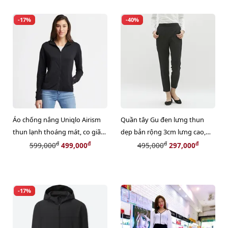
-17%
-40%
Áo chống nắng Uniqlo Airism
Quần tây Gu đen lưng thun
thun lạnh thoáng mát, co giãn
dẹp bản rộng 3cm lưng cao,
tốt, #09 Black size L
thoải mái, size L
đ
đ
đ
đ
599,000
499,000
495,000
297,000
-17%