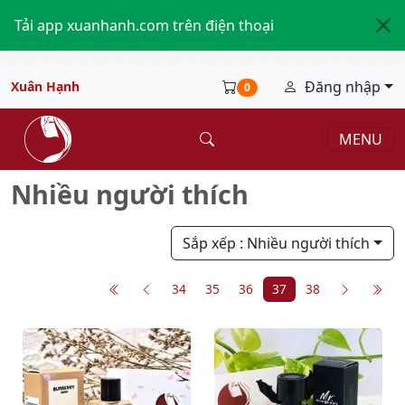
Tải app xuanhanh.com trên điện thoại
Đăng nhập
Xuân Hạnh
0
MENU
Nhiều người thích
Sắp xếp
: Nhiều người thích
34
35
36
37
38