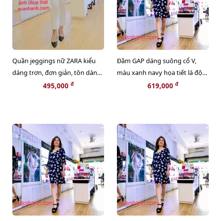
Quần jeggings nữ ZARA kiểu
Đầm GAP dáng suông cổ V,
dáng trơn, đơn giản, tôn dáng,
màu xanh navy họa tiết lá độc
màu trắng năng động.
lạ, trẻ trung
đ
đ
495,000
619,000
Size XS
Size XXS