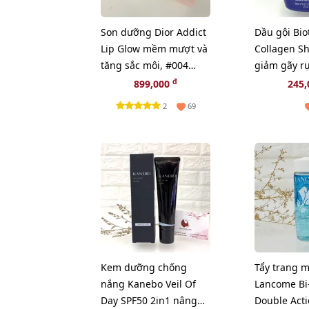
Son dưỡng Dior Addict
Dầu gội Bio
Lip Glow mềm mượt và
Collagen S
tăng sắc môi, #004
giảm gãy r
Coral - cam tự nhiên
mượt, bồng
đ
899,000
245
(New)
385ml
2
69
Kem dưỡng chống
Tẩy trang 
nắng Kanebo Veil Of
Lancome Bi-
Day SPF50 2in1 nâng
Double Acti