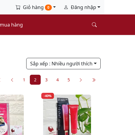
Giỏ hàng
Đăng nhập
0
 mua hàng
Sắp xếp
: Nhiều người thích
1
2
3
4
5
-40%