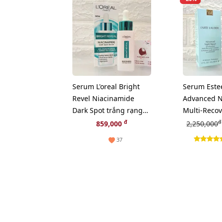
Serum L'oreal Bright
Serum Este
Revel Niacinamide
Advanced N
Dark Spot trắng rạng
Multi-Reco
rỡ và giảm sạm nám,
lão hóa chu
đ
đ
859,000
2,250,000
30ml (Hot)
50ml
37