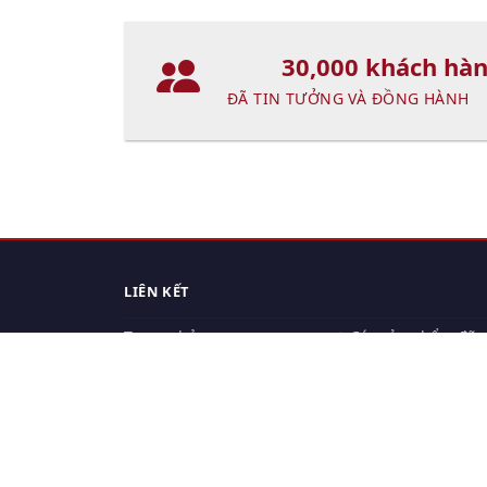
30,000 khách hà
ĐÃ TIN TƯỞNG VÀ ĐỒNG HÀNH
LIÊN KẾT
Trang chủ
Các sản phẩm đã
xem.
Cách thức chuyển hàng
Chính sách đổi trả
Chính sách riêng tư
Điều khoản sử dụng