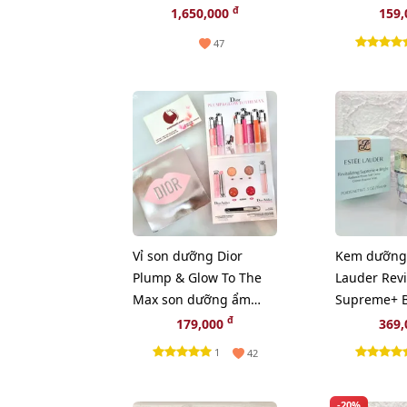
tông trắng hồng 60ml
sâu và dịu 
đ
1,650,000
159
47
Vỉ son dưỡng Dior
Kem dưỡng
Plump & Glow To The
Lauder Revi
Max son dưỡng ẩm
Supreme+ B
tăng sắc cho môi 2in1
sáng da toà
đ
179,000
369
15ml
1
42
-20%