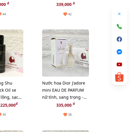
m lão hóa -
hóa, săn chắc da,
đ
đ
000
339,000
20pcs - TẶNG 1 CHAI
44
42
TONER NGẪU NHIÊN
ng Shu
Nước hoa Dior J'adore
k Oil se
mini EAU DE PARFUM
 lông, sạch
nữ tính, sang trọng -
50ml
EDP, 5ml.
đ
đ
225,000
335,000
39
38