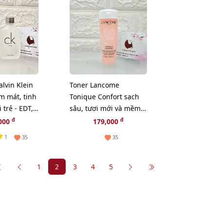
lvin Klein
Toner Lancome
m mát, tinh
Tonique Confort sạch
 trẻ - EDT,
sâu, tươi mới và mềm
x)
mại cho làn da, 50ml
đ
đ
000
179,000
1
35
35
1
2
3
4
5