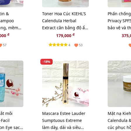
tin &
Toner Hoa Cúc KIEHL'S
Phấn chống
hampoo
Calendula Herbal
Privacy SPF
ụng, mềm
Extract cân bằng độ ẩm
bảo vệ và t
 bềnh -
và sạch sâu - 40ml
đẹp da (Ne
đ
đ
,000
179,000
375,
4
57
53
-18%
mắt môi
Mascara Estee Lauder
Mặt nạ Kieh
Facil
Sumptuous Extreme
Calendula &
on Eye sạch
làm dày, dài và siêu
cúc phục hồ