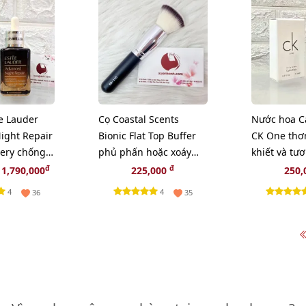
e Lauder
Cọ Coastal Scents
Nước hoa Ca
ight Repair
Bionic Flat Top Buffer
CK One thơ
very chống
phủ phấn hoặc xoáy
khiết và tươi
yên sâu,
nền rất chất.
15ml (Fullbo
đ
đ
1,790,000
225,000
250,
4
4
36
35