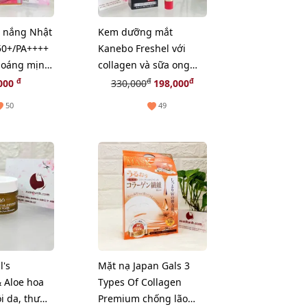
 nắng Nhật
Kem dưỡng mắt
50+/PA++++
Kanebo Freshel với
hoáng mịn
collagen và sữa ong
w)
chúa thiên nhiên - 25g
đ
đ
đ
000
330,000
198,000
50
49
l's
Mặt nạ Japan Gals 3
 Aloe hoa
Types Of Collagen
i da, thư
Premium chống lão