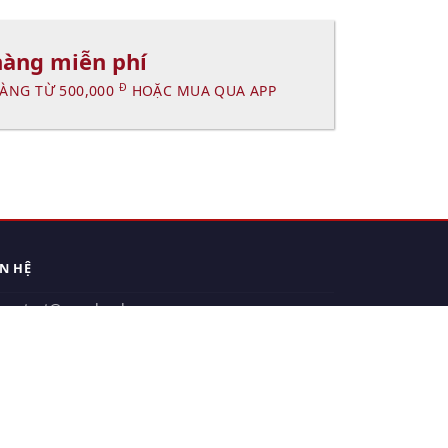
hàng miễn phí
Đ
ÀNG TỪ 500,000
HOẶC MUA QUA APP
ÊN HỆ
contact@xuanhanh.vn
914.533.910 - 0909.126.537