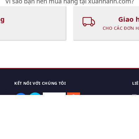
Vì sao bạn nên mua hàng tại xuanhanh.com?
ng
Giao 
CHO CÁC ĐƠN H
KẾT NỐI VỚI CHÚNG TÔI
LI
0
TẢI APP ĐIỆN THOẠI