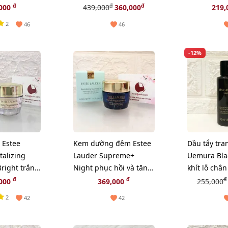
nhẹ, 30ml
cong, fullsize
giãn và chậ
đ
đ
đ
,000
439,000
360,000
219,
14ml
2
46
46
-12%
 Estee
Kem dưỡng đêm Estee
Dầu tẩy tra
talizing
Lauder Supreme+
Uemura Blac
right trắng
Night phục hồi và tăng
khít lỗ chân
n diện,
sinh Collagen, 15ml
bã nhờn - 
đ
đ
đ
,000
369,000
255,000
(New)
2
42
42